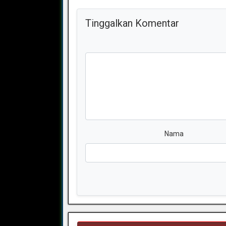
Tinggalkan Komentar
Nama