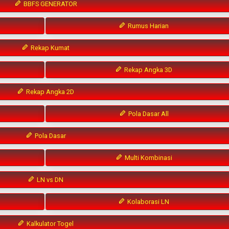
BBFS GENERATOR
Rumus Harian
Rekap Kumat
Rekap Angka 3D
Rekap Angka 2D
Pola Dasar All
Pola Dasar
Multi Kombinasi
LN vs DN
Kolaborasi LN
Kalkulator Togel