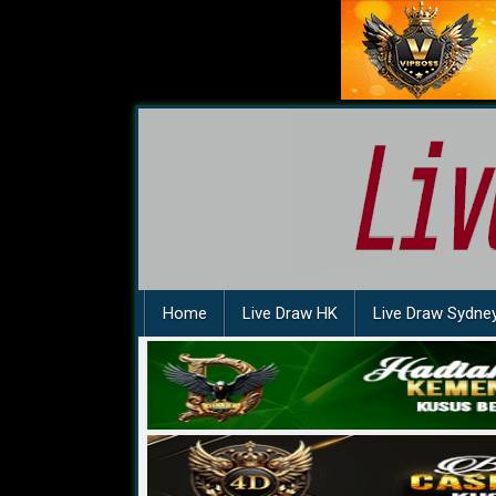
Home
Live Draw HK
Live Draw Sydne