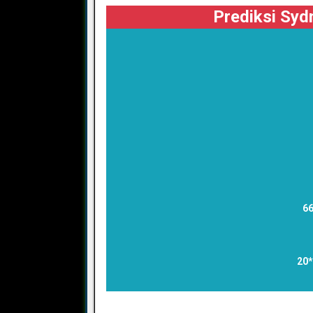
Prediksi Syd
6
20