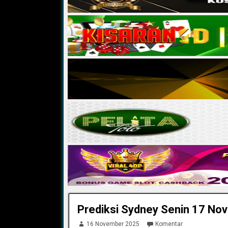
Prediksi Sydney Senin 17 N
16 November 2025
Komentar