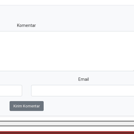
Komentar
Email
Kirim Komentar