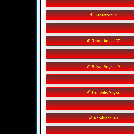
Generator LN
Rekap Angka CT
Rekap Angka 4D
Pembalik Angka
Kombinasi 4D