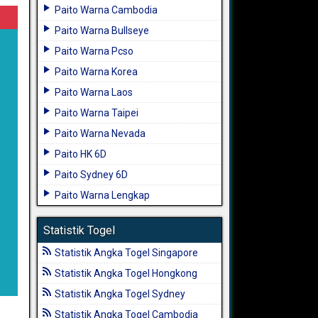
Paito Warna Cambodia
Paito Warna Bullseye
Paito Warna Pcso
Paito Warna Korea
Paito Warna Laos
Paito Warna Taipei
Paito Warna Nevada
Paito HK 6D
Paito Sydney 6D
Paito Warna Lengkap
Statistik Togel
Statistik Angka Togel Singapore
Statistik Angka Togel Hongkong
Statistik Angka Togel Sydney
Statistik Angka Togel Cambodia