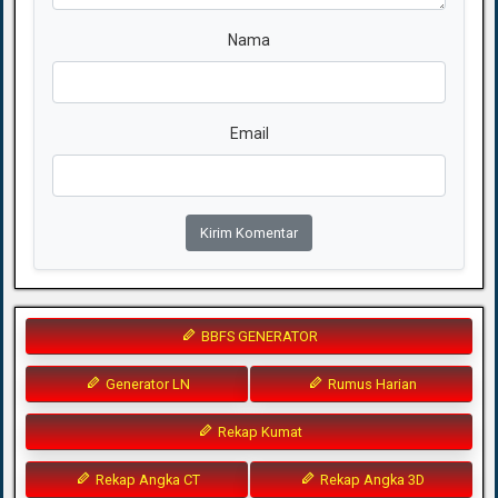
Nama
Email
Kirim Komentar
BBFS GENERATOR
Generator LN
Rumus Harian
Rekap Kumat
Rekap Angka CT
Rekap Angka 3D