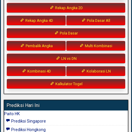
Rekap Angka 2D
Rekap Angka 4D
Pola Dasar All
Pola Dasar
Pembalik Angka
Multi Kombinasi
LN vs DN
Kombinasi 4D
Kolaborasi LN
Kalkulator Togel
Prediksi Hari Ini
Paito HK
Prediksi Singapore
Prediksi Hongkong