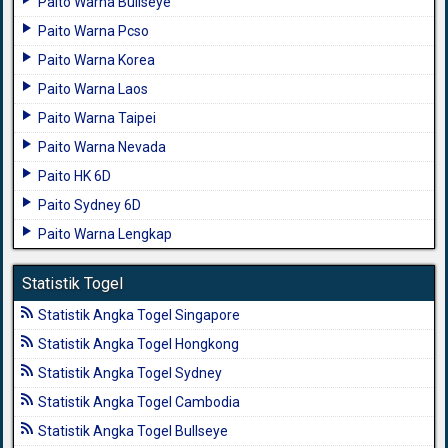
Paito Warna Bullseye
Paito Warna Pcso
Paito Warna Korea
Paito Warna Laos
Paito Warna Taipei
Paito Warna Nevada
Paito HK 6D
Paito Sydney 6D
Paito Warna Lengkap
Statistik Togel
Statistik Angka Togel Singapore
Statistik Angka Togel Hongkong
Statistik Angka Togel Sydney
Statistik Angka Togel Cambodia
Statistik Angka Togel Bullseye