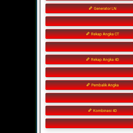
Generator LN
Rekap Angka CT
Rekap Angka 4D
Pembalik Angka
Kombinasi 4D