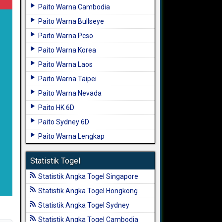
Paito Warna Cambodia
Paito Warna Bullseye
Paito Warna Pcso
Paito Warna Korea
Paito Warna Laos
Paito Warna Taipei
Paito Warna Nevada
Paito HK 6D
Paito Sydney 6D
Paito Warna Lengkap
Statistik Togel
Statistik Angka Togel Singapore
Statistik Angka Togel Hongkong
Statistik Angka Togel Sydney
Statistik Angka Togel Cambodia