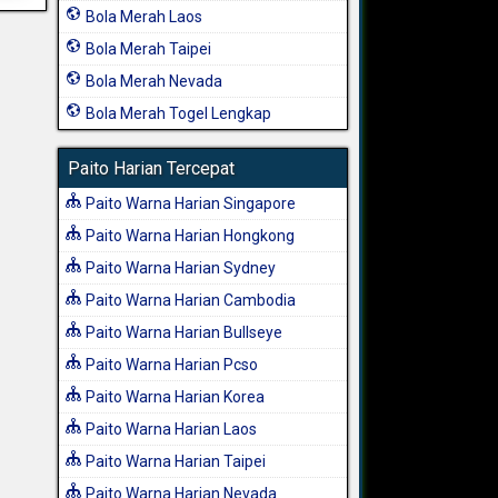
Bola Merah Laos
Bola Merah Taipei
Bola Merah Nevada
Bola Merah Togel Lengkap
Paito Harian Tercepat
Paito Warna Harian Singapore
Paito Warna Harian Hongkong
Paito Warna Harian Sydney
Paito Warna Harian Cambodia
Paito Warna Harian Bullseye
Paito Warna Harian Pcso
Paito Warna Harian Korea
Paito Warna Harian Laos
Paito Warna Harian Taipei
Paito Warna Harian Nevada