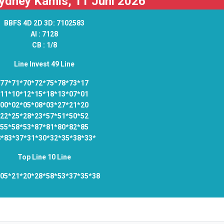
Sydney Kamis, 11 Juni 2026
BBFS 4D 2D 3D:
7102583
AI :
7128
CB : 1/8
Line Invest 49 Line
77*71*70*72*75*78*73*17
11*10*12*15*18*13*07*01
00*02*05*08*03*27*21*20
22*25*28*23*57*51*50*52
55*58*53*87*81*80*82*85
8*83*37*31*30*32*35*38*33*
Top Line 10 Line
*05*21*20*28*58*53*37*35*38