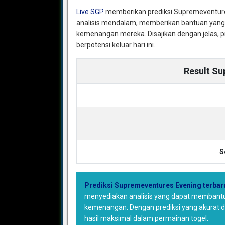
Live SGP
memberikan prediksi Supremeventur
analisis mendalam, memberikan bantuan yang 
kemenangan mereka. Disajikan dengan jelas, 
berpotensi keluar hari ini.
Result Su
S
Prediksi Supremeventures Evening terbaru
menyediakan analisis yang dapat membant
kemenangan. Dengan prediksi yang akurat 
hasil maksimal dalam permainan togel.