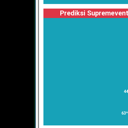
Prediksi Supremevent
4
63