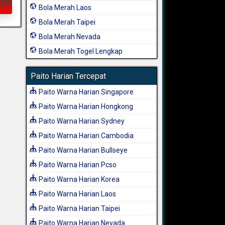
Bola Merah Laos
Bola Merah Taipei
Bola Merah Nevada
Bola Merah Togel Lengkap
Paito Harian Tercepat
Paito Warna Harian Singapore
Paito Warna Harian Hongkong
Paito Warna Harian Sydney
Paito Warna Harian Cambodia
Paito Warna Harian Bullseye
Paito Warna Harian Pcso
Paito Warna Harian Korea
Paito Warna Harian Laos
Paito Warna Harian Taipei
Paito Warna Harian Nevada