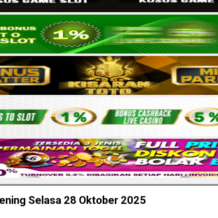
ening Selasa 28 Oktober 2025