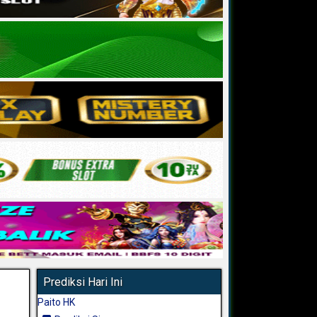
Prediksi Hari Ini
Paito HK