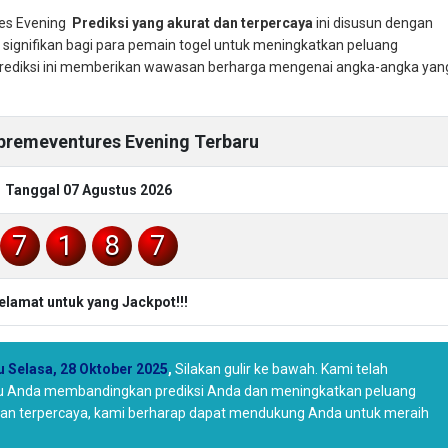
es Evening
Prediksi yang akurat dan terpercaya
ini disusun dengan
signifikan bagi para pemain togel untuk meningkatkan peluang
prediksi ini memberikan wawasan berharga mengenai angka-angka yan
premeventures Evening Terbaru
Tanggal 07 Agustus 2026
7
1
8
7
elamat untuk yang Jackpot!!!
 Selasa, 28 Oktober 2025
,
Silakan gulir ke bawah. Kami telah
u Anda membandingkan prediksi Anda dan meningkatkan peluang
dan terpercaya, kami berharap dapat mendukung Anda untuk meraih