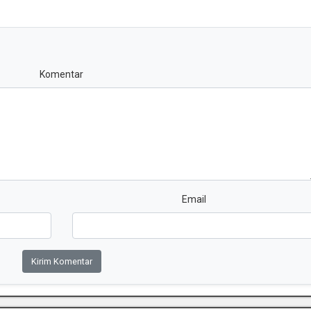
Komentar
Email
Kirim Komentar