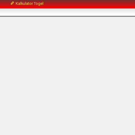
Kalkulator Togel