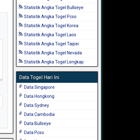
Statistik Angka Togel Bullseye
Statistik Angka Togel Pcso
Statistik Angka Togel Korea
Statistik Angka Togel Laos
Statistik Angka Togel Taipei
Statistik Angka Togel Nevada
Statistik Angka Togel Lengkap
Data Togel Hari Ini
Data Singapore
Data Hongkong
Data Sydney
Data Cambodia
Data Bullseye
Data Pcso