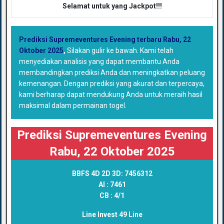
Selamat untuk yang Jackpot!!!
Prediksi Supremeventures Evening terbaru Rabu, 22
Oktober 2025
,
Silakan gulir ke bawah. Kami telah
menyediakan analisis yang dapat membantu Anda
membandingkan prediksi Anda dan meningkatkan peluang
kemenangan. Dengan prediksi yang akurat dan terpercaya,
kami berharap dapat mendukung Anda untuk meraih hasil
maksimal dalam permainan togel.
Prediksi Supremeventures Evening
Rabu, 22 Oktober 2025
BBFS 4D 2D 3D:
7456312
AI :
7461
CB : 4/1
Line Invest 49 Line