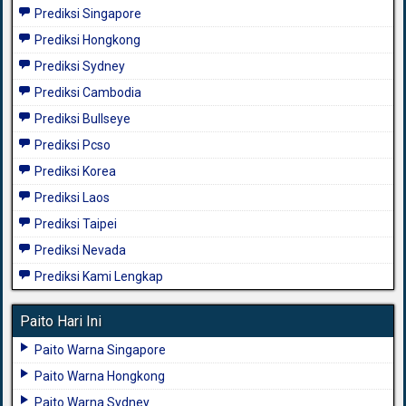
Prediksi Singapore
Prediksi Hongkong
Prediksi Sydney
Prediksi Cambodia
Prediksi Bullseye
Prediksi Pcso
Prediksi Korea
Prediksi Laos
Prediksi Taipei
Prediksi Nevada
Prediksi Kami Lengkap
Paito Hari Ini
Paito Warna Singapore
Paito Warna Hongkong
Paito Warna Sydney