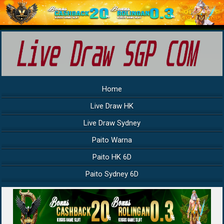
Home
Live Draw HK
Live Draw Sydney
Paito Warna
Paito HK 6D
Paito Sydney 6D