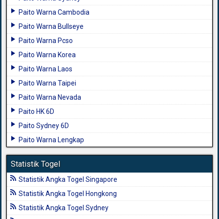
Paito Warna Cambodia
Paito Warna Bullseye
Paito Warna Pcso
Paito Warna Korea
Paito Warna Laos
Paito Warna Taipei
Paito Warna Nevada
Paito HK 6D
Paito Sydney 6D
Paito Warna Lengkap
Statistik Togel
Statistik Angka Togel Singapore
Statistik Angka Togel Hongkong
Statistik Angka Togel Sydney