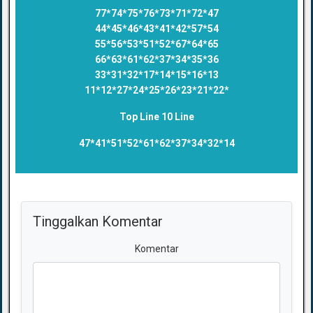
77*74*75*76*73*71*72*47
44*45*46*43*41*42*57*54
55*56*53*51*52*67*64*65
66*63*61*62*37*34*35*36
33*31*32*17*14*15*16*13
11*12*27*24*25*26*23*21*22*
Top Line 10 Line
47*41*51*52*61*62*37*34*32*14
Tinggalkan Komentar
Komentar