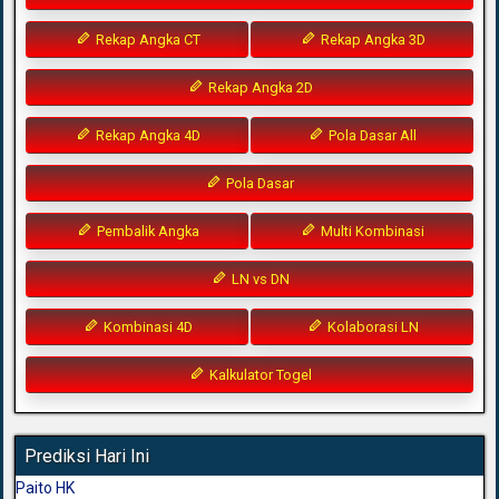
Rekap Angka CT
Rekap Angka 3D
Rekap Angka 2D
Rekap Angka 4D
Pola Dasar All
Pola Dasar
Pembalik Angka
Multi Kombinasi
LN vs DN
Kombinasi 4D
Kolaborasi LN
Kalkulator Togel
Prediksi Hari Ini
Paito HK