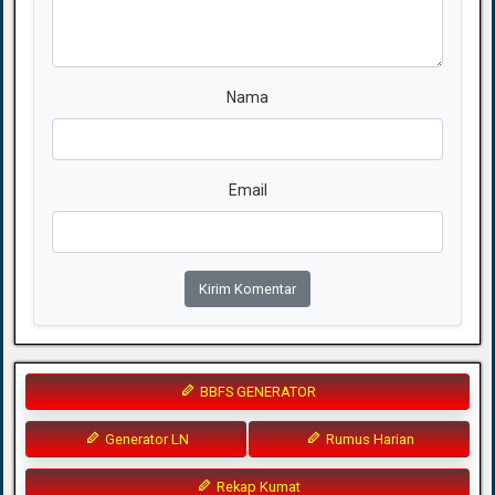
Nama
Email
Kirim Komentar
BBFS GENERATOR
Generator LN
Rumus Harian
Rekap Kumat