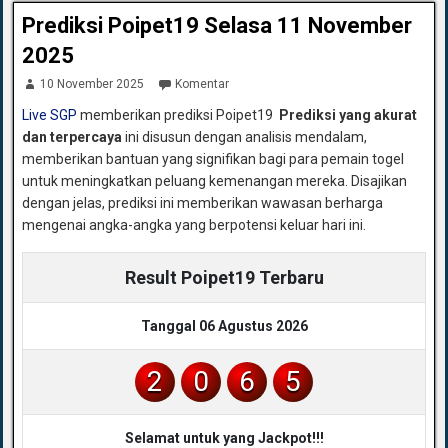
Prediksi Poipet19 Selasa 11 November
2025
10 November 2025
Komentar
Live SGP
memberikan prediksi Poipet19
Prediksi yang akurat
dan terpercaya
ini disusun dengan analisis mendalam,
memberikan bantuan yang signifikan bagi para pemain togel
untuk meningkatkan peluang kemenangan mereka. Disajikan
dengan jelas, prediksi ini memberikan wawasan berharga
mengenai angka-angka yang berpotensi keluar hari ini.
Result Poipet19 Terbaru
Tanggal 06 Agustus 2026
2
0
6
5
Selamat untuk yang Jackpot!!!