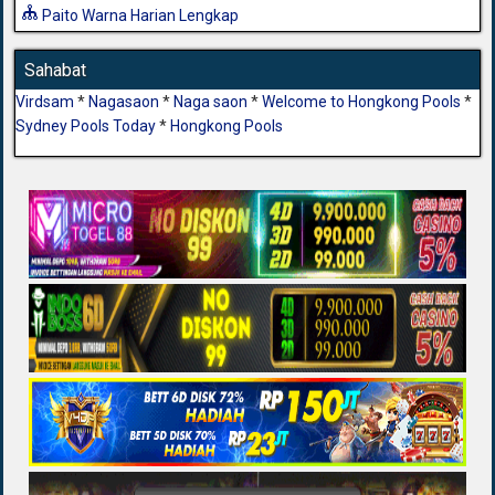
Paito Warna Harian Lengkap
Sahabat
Virdsam
*
Nagasaon
*
Naga saon
*
Welcome to Hongkong Pools
*
Sydney Pools Today
*
Hongkong Pools