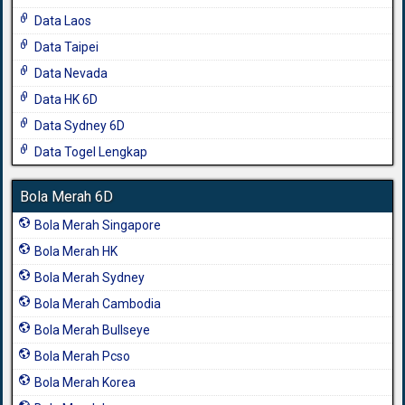
Data Laos
Data Taipei
Data Nevada
Data HK 6D
Data Sydney 6D
Data Togel Lengkap
Bola Merah 6D
Bola Merah Singapore
Bola Merah HK
Bola Merah Sydney
Bola Merah Cambodia
Bola Merah Bullseye
Bola Merah Pcso
Bola Merah Korea