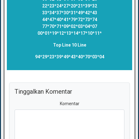
22*23*24*27*20*21*39*32
33*34*37*30*31*49*42*43
44*47*40*41*79*72*73*74
77*70*71*09*02*03*04*07
00*01*19*12*13*14*17*10*11*
Top Line 10 Line
94*29*23*39*49*43*40*70*03*04
Tinggalkan Komentar
Komentar