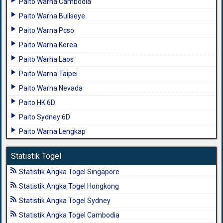
Paito Warna Cambodia
Paito Warna Bullseye
Paito Warna Pcso
Paito Warna Korea
Paito Warna Laos
Paito Warna Taipei
Paito Warna Nevada
Paito HK 6D
Paito Sydney 6D
Paito Warna Lengkap
Statistik Togel
Statistik Angka Togel Singapore
Statistik Angka Togel Hongkong
Statistik Angka Togel Sydney
Statistik Angka Togel Cambodia