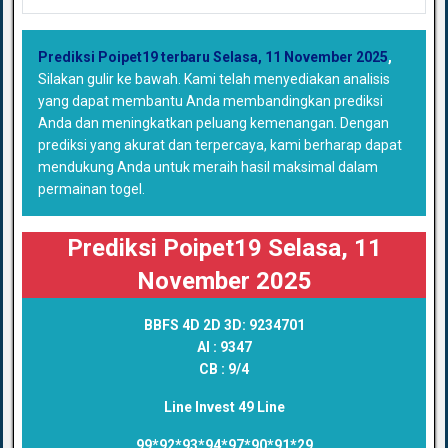
Prediksi Poipet19 terbaru Selasa, 11 November 2025
,
Silakan gulir ke bawah. Kami telah menyediakan analisis
yang dapat membantu Anda membandingkan prediksi
Anda dan meningkatkan peluang kemenangan. Dengan
prediksi yang akurat dan terpercaya, kami berharap dapat
mendukung Anda untuk meraih hasil maksimal dalam
permainan togel.
Prediksi Poipet19 Selasa, 11
November 2025
BBFS 4D 2D 3D:
9234701
AI :
9347
CB : 9/4
Line Invest 49 Line
99*92*93*94*97*90*91*29