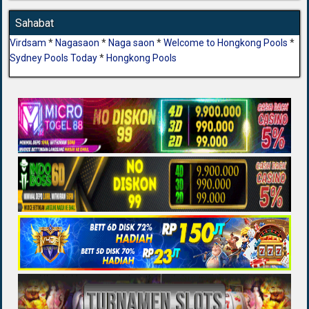
Sahabat
Virdsam
*
Nagasaon
*
Naga saon
*
Welcome to Hongkong Pools
*
Sydney Pools Today
*
Hongkong Pools