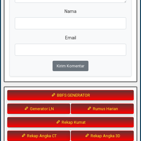
Nama
Email
Kirim Komentar
BBFS GENERATOR
Generator LN
Rumus Harian
Rekap Kumat
Rekap Angka CT
Rekap Angka 3D