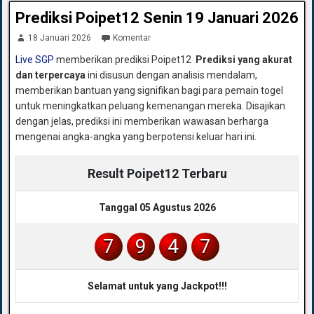
Prediksi Poipet12 Senin 19 Januari 2026
18 Januari 2026
Komentar
Live SGP
memberikan prediksi Poipet12
Prediksi yang akurat
dan terpercaya
ini disusun dengan analisis mendalam,
memberikan bantuan yang signifikan bagi para pemain togel
untuk meningkatkan peluang kemenangan mereka. Disajikan
dengan jelas, prediksi ini memberikan wawasan berharga
mengenai angka-angka yang berpotensi keluar hari ini.
Result Poipet12 Terbaru
Tanggal 05 Agustus 2026
7
9
4
7
Selamat untuk yang Jackpot!!!