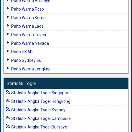
Paito Warna Bullseye
Paito Warna Pcso
Paito Warna Korea
Paito Warna Laos
Paito Warna Taipei
Paito Warna Nevada
Paito HK 6D
Paito Sydney 6D
Paito Warna Lengkap
Statistik Togel
Statistik Angka Togel Singapore
Statistik Angka Togel Hongkong
Statistik Angka Togel Sydney
Statistik Angka Togel Cambodia
Statistik Angka Togel Bullseye