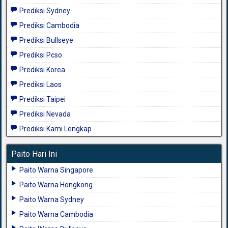
Prediksi Sydney
Prediksi Cambodia
Prediksi Bullseye
Prediksi Pcso
Prediksi Korea
Prediksi Laos
Prediksi Taipei
Prediksi Nevada
Prediksi Kami Lengkap
Paito Hari Ini
Paito Warna Singapore
Paito Warna Hongkong
Paito Warna Sydney
Paito Warna Cambodia