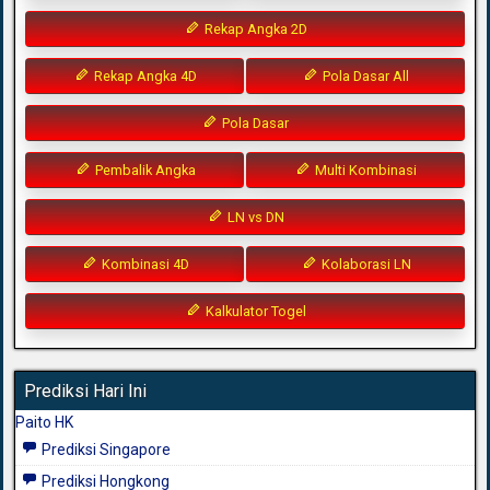
Rekap Angka 2D
Rekap Angka 4D
Pola Dasar All
Pola Dasar
Pembalik Angka
Multi Kombinasi
LN vs DN
Kombinasi 4D
Kolaborasi LN
Kalkulator Togel
Prediksi Hari Ini
Paito HK
Prediksi Singapore
Prediksi Hongkong