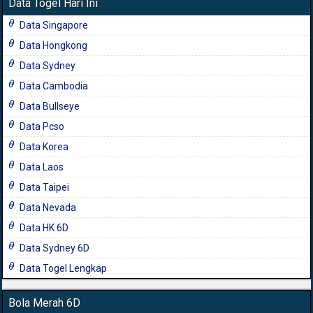
Data Togel Hari Ini
Data Singapore
Data Hongkong
Data Sydney
Data Cambodia
Data Bullseye
Data Pcso
Data Korea
Data Laos
Data Taipei
Data Nevada
Data HK 6D
Data Sydney 6D
Data Togel Lengkap
Bola Merah 6D