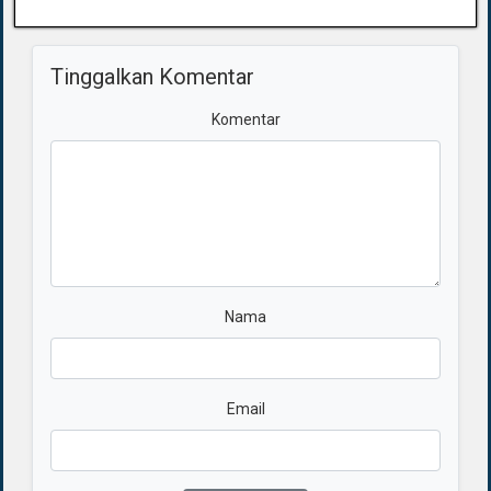
Tinggalkan Komentar
Komentar
Nama
Email