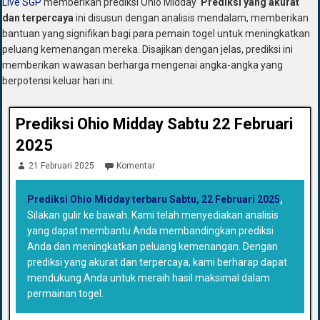
Live SGP
memberikan prediksi Ohio Midday
Prediksi yang akurat
dan terpercaya
ini disusun dengan analisis mendalam, memberikan
bantuan yang signifikan bagi para pemain togel untuk meningkatkan
peluang kemenangan mereka. Disajikan dengan jelas, prediksi ini
memberikan wawasan berharga mengenai angka-angka yang
berpotensi keluar hari ini.
Prediksi Ohio Midday Sabtu 22 Februari
2025
21 Februari 2025
Komentar
Prediksi Ohio Midday terbaru Sabtu, 22 Februari 2025
,
Silakan gulir ke bawah. Kami telah menyediakan analisis
yang dapat membantu Anda membandingkan prediksi
Anda dan meningkatkan peluang kemenangan. Dengan
prediksi yang akurat dan terpercaya, kami berharap dapat
mendukung Anda untuk meraih hasil maksimal dalam
permainan togel.