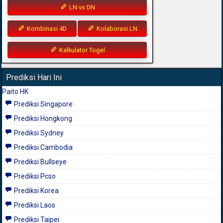
LN vs DN
Kombinasi 4D
Kolaborasi LN
Kalkulator Togel
Prediksi Hari Ini
Paito HK
Prediksi Singapore
Prediksi Hongkong
Prediksi Sydney
Prediksi Cambodia
Prediksi Bullseye
Prediksi Pcso
Prediksi Korea
Prediksi Laos
Prediksi Taipei