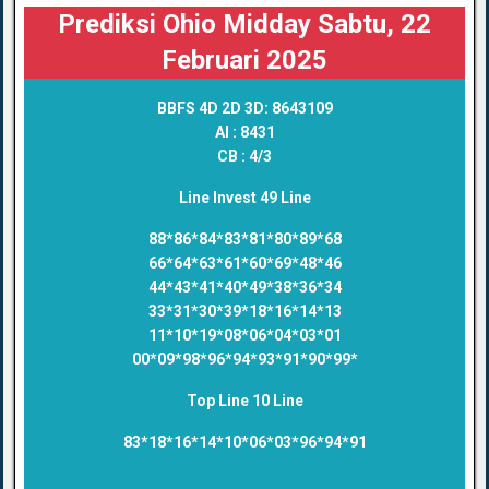
Prediksi Ohio Midday Sabtu, 22
Februari 2025
BBFS 4D 2D 3D:
8643109
AI :
8431
CB : 4/3
Line Invest 49 Line
88*86*84*83*81*80*89*68
66*64*63*61*60*69*48*46
44*43*41*40*49*38*36*34
33*31*30*39*18*16*14*13
11*10*19*08*06*04*03*01
00*09*98*96*94*93*91*90*99*
Top Line 10 Line
83*18*16*14*10*06*03*96*94*91