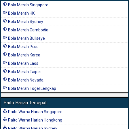
Bola Merah Singapore
Bola Merah HK
Bola Merah Sydney
Bola Merah Cambodia
Bola Merah Bullseye
Bola Merah Pcso
Bola Merah Korea
Bola Merah Laos
Bola Merah Taipei
Bola Merah Nevada
Bola Merah Togel Lengkap
Paito Harian Tercepat
Paito Warna Harian Singapore
Paito Warna Harian Hongkong
Paito Warna Harian Sydney