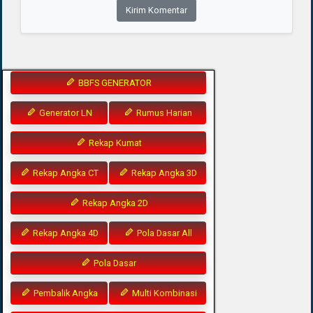
Kirim Komentar
BBFS GENERATOR
Generator LN
Rumus Harian
Rekap Kumat
Rekap Angka CT
Rekap Angka 3D
Rekap Angka 2D
Rekap Angka 4D
Pola Dasar All
Pola Dasar
Pembalik Angka
Multi Kombinasi