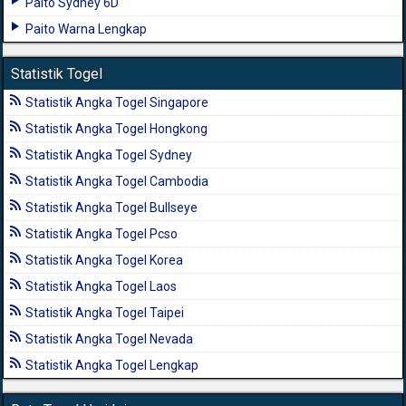
Paito Sydney 6D
Paito Warna Lengkap
Statistik Togel
Statistik Angka Togel Singapore
Statistik Angka Togel Hongkong
Statistik Angka Togel Sydney
Statistik Angka Togel Cambodia
Statistik Angka Togel Bullseye
Statistik Angka Togel Pcso
Statistik Angka Togel Korea
Statistik Angka Togel Laos
Statistik Angka Togel Taipei
Statistik Angka Togel Nevada
Statistik Angka Togel Lengkap