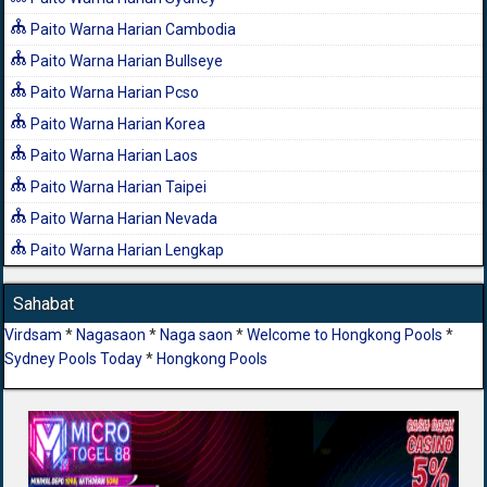
Paito Warna Harian Cambodia
Paito Warna Harian Bullseye
Paito Warna Harian Pcso
Paito Warna Harian Korea
Paito Warna Harian Laos
Paito Warna Harian Taipei
Paito Warna Harian Nevada
Paito Warna Harian Lengkap
Sahabat
Virdsam
*
Nagasaon
*
Naga saon
*
Welcome to Hongkong Pools
*
Sydney Pools Today
*
Hongkong Pools