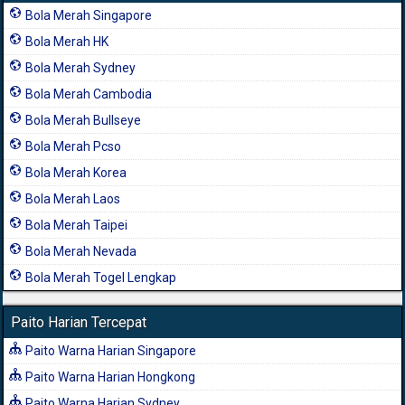
Bola Merah Singapore
Bola Merah HK
Bola Merah Sydney
Bola Merah Cambodia
Bola Merah Bullseye
Bola Merah Pcso
Bola Merah Korea
Bola Merah Laos
Bola Merah Taipei
Bola Merah Nevada
Bola Merah Togel Lengkap
Paito Harian Tercepat
Paito Warna Harian Singapore
Paito Warna Harian Hongkong
Paito Warna Harian Sydney