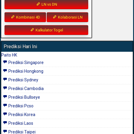
LN vs DN
Kombinasi 4D
Kolaborasi LN
Kalkulator Togel
Prediksi Hari Ini
Paito HK
Prediksi Singapore
Prediksi Hongkong
Prediksi Sydney
Prediksi Cambodia
Prediksi Bullseye
Prediksi Pcso
Prediksi Korea
Prediksi Laos
Prediksi Taipei