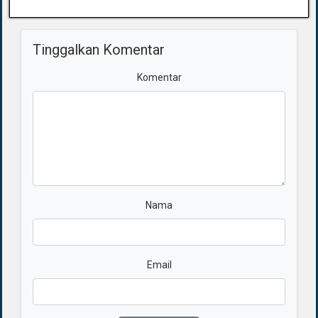
Tinggalkan Komentar
Komentar
Nama
Email