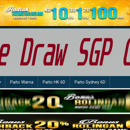
y
Paito Warna
Paito HK 6D
Paito Sydney 6D