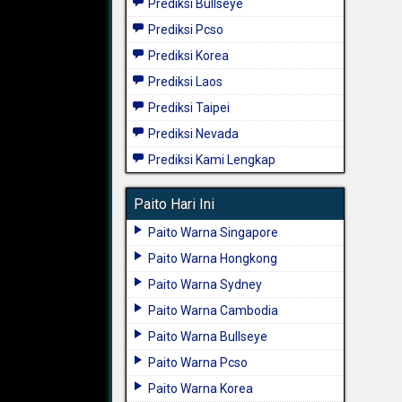
Prediksi Bullseye
Prediksi Pcso
Prediksi Korea
Prediksi Laos
Prediksi Taipei
Prediksi Nevada
Prediksi Kami Lengkap
Paito Hari Ini
Paito Warna Singapore
Paito Warna Hongkong
Paito Warna Sydney
Paito Warna Cambodia
Paito Warna Bullseye
Paito Warna Pcso
Paito Warna Korea