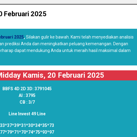
0 Februari 2025
ebruari 2025
,
Silakan gulir ke bawah. Kami telah menyediakan analisis
 prediksi Anda dan meningkatkan peluang kemenangan. Dengan
 berharap dapat mendukung Anda untuk meraih hasil maksimal dalam
Midday Kamis, 20 Februari 2025
BBFS 4D 2D 3D:
3791045
AI :
3795
CB : 3/7
Line Invest 49 Line
33*37*39*31*30*34*35*73
77*79*71*70*74*75*93*97