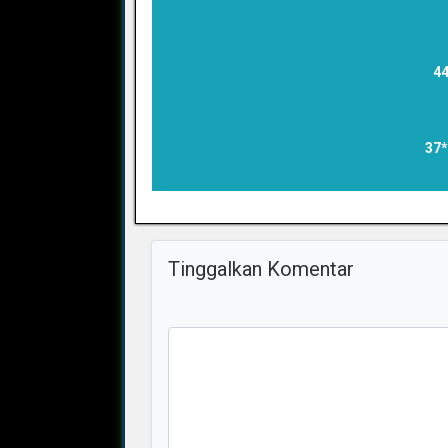
4
37
Tinggalkan Komentar