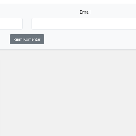
Email
Kirim Komentar