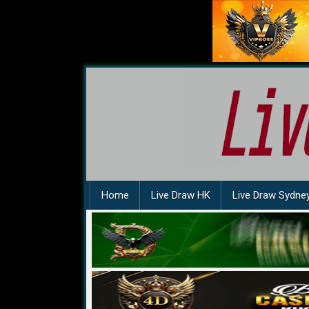
Home
Live Draw HK
Live Draw Sydne