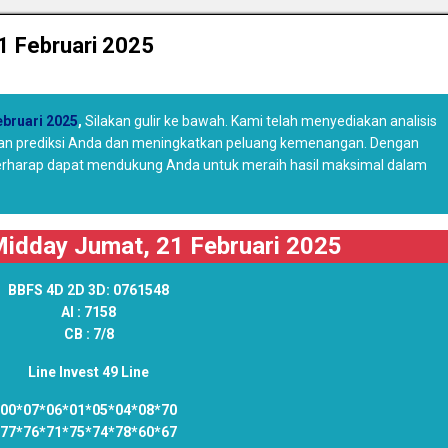
1 Februari 2025
ebruari 2025
,
Silakan gulir ke bawah. Kami telah menyediakan analisis
 prediksi Anda dan meningkatkan peluang kemenangan. Dengan
 berharap dapat mendukung Anda untuk meraih hasil maksimal dalam
Midday Jumat, 21 Februari 2025
BBFS 4D 2D 3D:
0761548
AI :
7158
CB : 7/8
Line Invest 49 Line
00*07*06*01*05*04*08*70
77*76*71*75*74*78*60*67