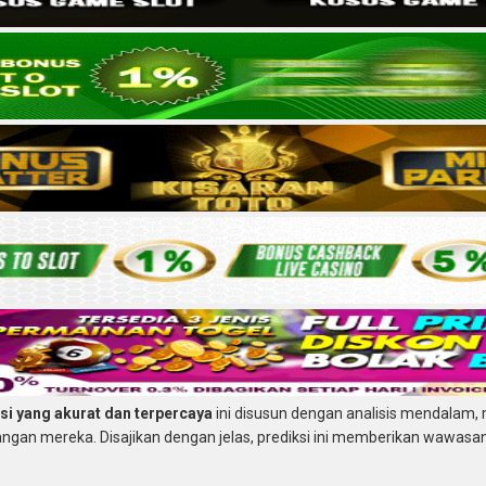
si yang akurat dan terpercaya
ini disusun dengan analisis mendalam,
gan mereka. Disajikan dengan jelas, prediksi ini memberikan wawas