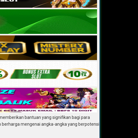
 memberikan bantuan yang signifikan bagi para
an berharga mengenai angka-angka yang berpotensi