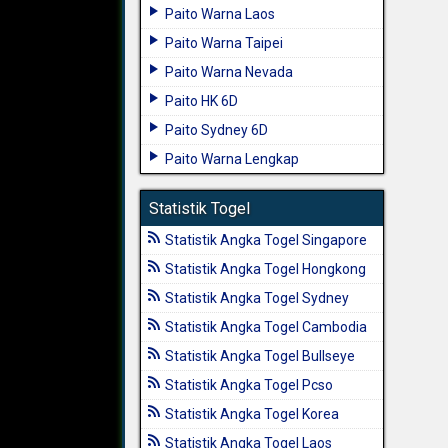
Paito Warna Laos
Paito Warna Taipei
Paito Warna Nevada
Paito HK 6D
Paito Sydney 6D
Paito Warna Lengkap
Statistik Togel
Statistik Angka Togel Singapore
Statistik Angka Togel Hongkong
Statistik Angka Togel Sydney
Statistik Angka Togel Cambodia
Statistik Angka Togel Bullseye
Statistik Angka Togel Pcso
Statistik Angka Togel Korea
Statistik Angka Togel Laos