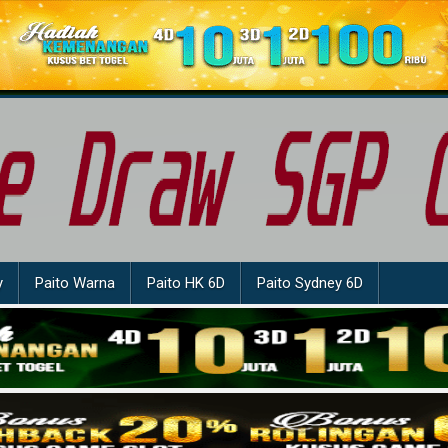
y
Paito Warna
Paito HK 6D
Paito Sydney 6D