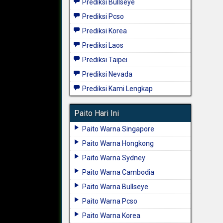
Prediksi Bullseye
Prediksi Pcso
Prediksi Korea
Prediksi Laos
Prediksi Taipei
Prediksi Nevada
Prediksi Kami Lengkap
Paito Hari Ini
Paito Warna Singapore
Paito Warna Hongkong
Paito Warna Sydney
Paito Warna Cambodia
Paito Warna Bullseye
Paito Warna Pcso
Paito Warna Korea