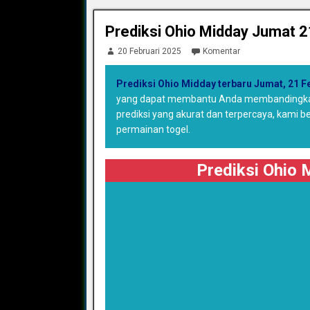
Prediksi Ohio Midday Jumat 2
20 Februari 2025
Komentar
Prediksi Ohio Midday terbaru Jumat, 21 F
yang dapat membantu Anda membandingkan
prediksi yang akurat dan terpercaya, kami
permainan togel.
Prediksi Ohio 