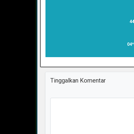
4
04
Tinggalkan Komentar