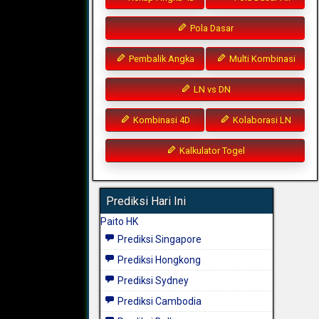
Pola Dasar
Pembalik Angka
Multi Kombinasi
LN vs DN
Kombinasi 4D
Kolaborasi LN
Kalkulator Togel
Prediksi Hari Ini
Paito HK
Prediksi Singapore
Prediksi Hongkong
Prediksi Sydney
Prediksi Cambodia