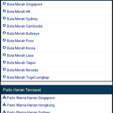
Bola Merah Singapore
Bola Merah HK
Bola Merah Sydney
Bola Merah Cambodia
Bola Merah Bullseye
Bola Merah Pcso
Bola Merah Korea
Bola Merah Laos
Bola Merah Taipei
Bola Merah Nevada
Bola Merah Togel Lengkap
Paito Harian Tercepat
Paito Warna Harian Singapore
Paito Warna Harian Hongkong
Paito Warna Harian Sydney