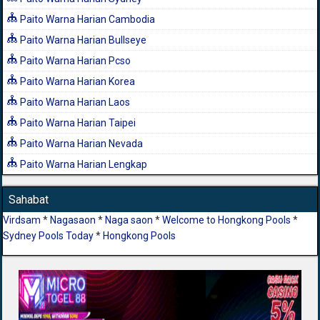
Paito Warna Harian Cambodia
Paito Warna Harian Bullseye
Paito Warna Harian Pcso
Paito Warna Harian Korea
Paito Warna Harian Laos
Paito Warna Harian Taipei
Paito Warna Harian Nevada
Paito Warna Harian Lengkap
Sahabat
Virdsam
*
Nagasaon
*
Naga saon
*
Welcome to Hongkong Pools
*
Sydney Pools Today
*
Hongkong Pools