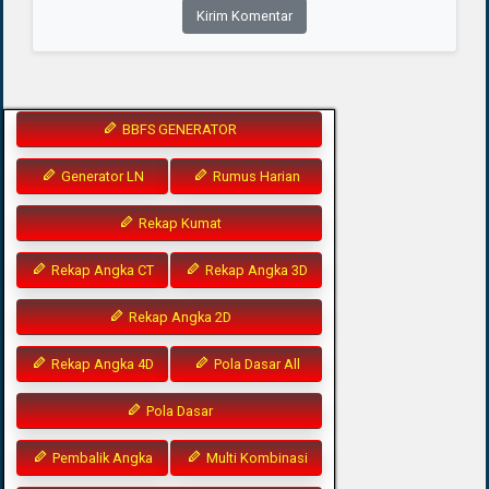
Kirim Komentar
BBFS GENERATOR
Generator LN
Rumus Harian
Rekap Kumat
Rekap Angka CT
Rekap Angka 3D
Rekap Angka 2D
Rekap Angka 4D
Pola Dasar All
Pola Dasar
Pembalik Angka
Multi Kombinasi