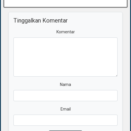
Tinggalkan Komentar
Komentar
Nama
Email