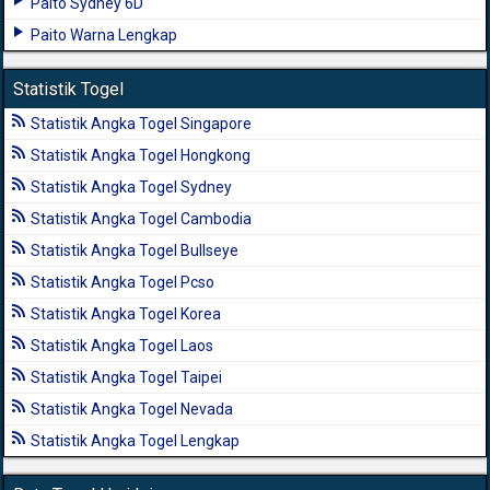
Paito Sydney 6D
Paito Warna Lengkap
Statistik Togel
Statistik Angka Togel Singapore
Statistik Angka Togel Hongkong
Statistik Angka Togel Sydney
Statistik Angka Togel Cambodia
Statistik Angka Togel Bullseye
Statistik Angka Togel Pcso
Statistik Angka Togel Korea
Statistik Angka Togel Laos
Statistik Angka Togel Taipei
Statistik Angka Togel Nevada
Statistik Angka Togel Lengkap