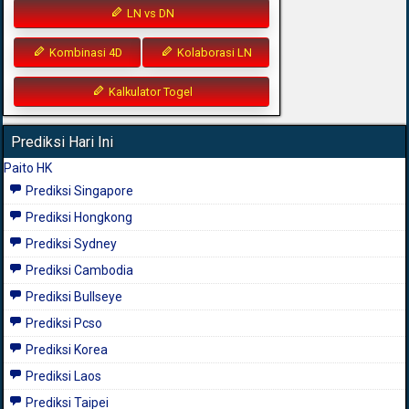
LN vs DN
Kombinasi 4D
Kolaborasi LN
Kalkulator Togel
Prediksi Hari Ini
Paito HK
Prediksi Singapore
Prediksi Hongkong
Prediksi Sydney
Prediksi Cambodia
Prediksi Bullseye
Prediksi Pcso
Prediksi Korea
Prediksi Laos
Prediksi Taipei