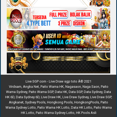
Live SGP com - Live Draw sgp toto Â© 2021
Virdsam
,
Angka Net
,
Paito Warna HK
,
Nagasaon
,
Naga Saon
,
Paito
Warna Sydney
,
Paito Warna SGP
,
Data HK
,
Data SGP
,
Data Sydney
,
Data
HK 6D
,
Data Sydney 6D
,
Live Draw HK
,
Live Draw Sydney
,
Live Draw SGP
,
Angkanet
,
Sydney Pools
,
Hongkong Pools
,
HongkongPools
,
Paito
Warna Sydney Lotto
,
Paito Warna HK Lotto
,
Data HK Lotto
,
Paito Warna
HK Lotto
,
Paito Warna Sydney Lotto
,
HK Pools Asli