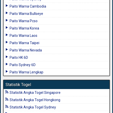
Paito Warna Cambodia
Paito Warna Bullseye
Paito Warna Pcso
Paito Warna Korea
Paito Warna Laos
Paito Warna Taipei
Paito Warna Nevada
Paito HK 6D
Paito Sydney 6D
Paito Warna Lengkap
Statistik Togel
Statistik Angka Togel Singapore
Statistik Angka Togel Hongkong
Statistik Angka Togel Sydney