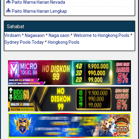
Paito Warna Harian Nevada
Paito Warna Harian Lengkap
Sahabat
Virdsam
*
Nagasaon
*
Naga saon
*
Welcome to Hongkong Pools
*
Sydney Pools Today
*
Hongkong Pools