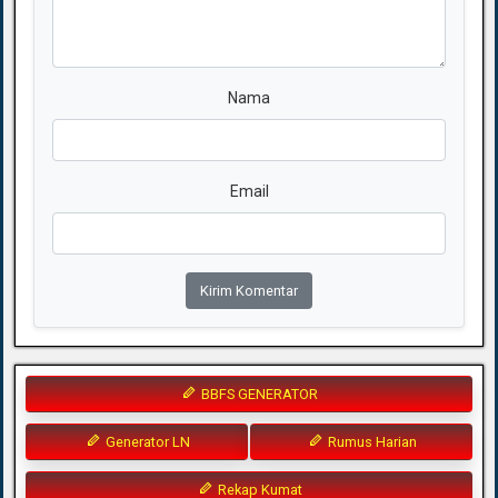
Nama
Email
Kirim Komentar
BBFS GENERATOR
Generator LN
Rumus Harian
Rekap Kumat