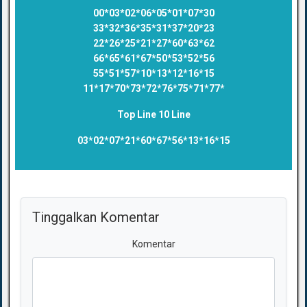
00*03*02*06*05*01*07*30
33*32*36*35*31*37*20*23
22*26*25*21*27*60*63*62
66*65*61*67*50*53*52*56
55*51*57*10*13*12*16*15
11*17*70*73*72*76*75*71*77*
Top Line 10 Line
03*02*07*21*60*67*56*13*16*15
Tinggalkan Komentar
Komentar