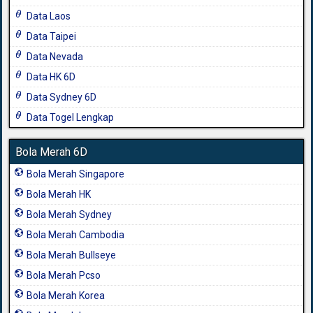
Data Laos
Data Taipei
Data Nevada
Data HK 6D
Data Sydney 6D
Data Togel Lengkap
Bola Merah 6D
Bola Merah Singapore
Bola Merah HK
Bola Merah Sydney
Bola Merah Cambodia
Bola Merah Bullseye
Bola Merah Pcso
Bola Merah Korea