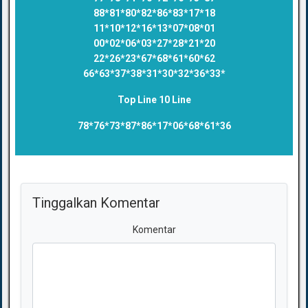
88*81*80*82*86*83*17*18
11*10*12*16*13*07*08*01
00*02*06*03*27*28*21*20
22*26*23*67*68*61*60*62
66*63*37*38*31*30*32*36*33*
Top Line 10 Line
78*76*73*87*86*17*06*68*61*36
Tinggalkan Komentar
Komentar