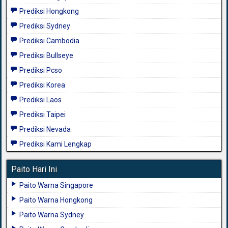
Prediksi Hongkong
Prediksi Sydney
Prediksi Cambodia
Prediksi Bullseye
Prediksi Pcso
Prediksi Korea
Prediksi Laos
Prediksi Taipei
Prediksi Nevada
Prediksi Kami Lengkap
Paito Hari Ini
Paito Warna Singapore
Paito Warna Hongkong
Paito Warna Sydney