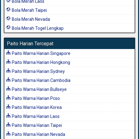
Bola Merah Laos
Bola Merah Taipei
Bola Merah Nevada
Bola Merah Togel Lengkap
Paito Harian Tercepat
Paito Warna Harian Singapore
Paito Warna Harian Hongkong
Paito Warna Harian Sydney
Paito Warna Harian Cambodia
Paito Warna Harian Bullseye
Paito Warna Harian Pcso
Paito Warna Harian Korea
Paito Warna Harian Laos
Paito Warna Harian Taipei
Paito Warna Harian Nevada