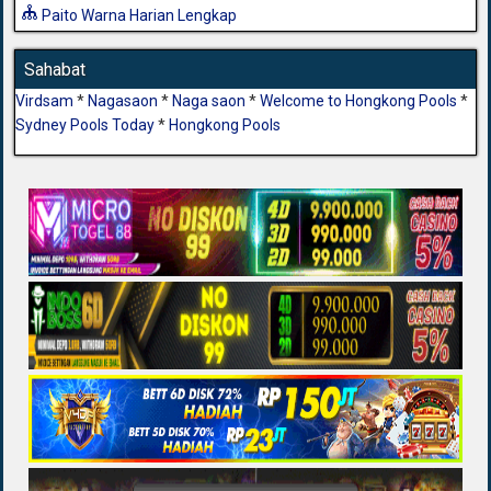
Paito Warna Harian Lengkap
Sahabat
Virdsam
*
Nagasaon
*
Naga saon
*
Welcome to Hongkong Pools
*
Sydney Pools Today
*
Hongkong Pools