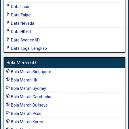
Data Laos
Data Taipei
Data Nevada
Data HK 6D
Data Sydney 6D
Data Togel Lengkap
Bola Merah 6D
Bola Merah Singapore
Bola Merah HK
Bola Merah Sydney
Bola Merah Cambodia
Bola Merah Bullseye
Bola Merah Pcso
Bola Merah Korea