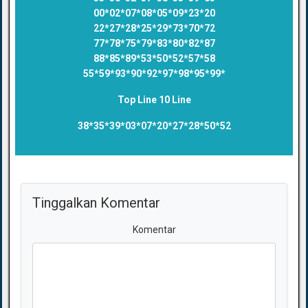
00*02*07*08*05*09*23*20
22*27*28*25*29*73*70*72
77*78*75*79*83*80*82*87
88*85*89*53*50*52*57*58
55*59*93*90*92*97*98*95*99*
Top Line 10 Line
38*35*39*03*07*20*27*28*50*52
Tinggalkan Komentar
Komentar