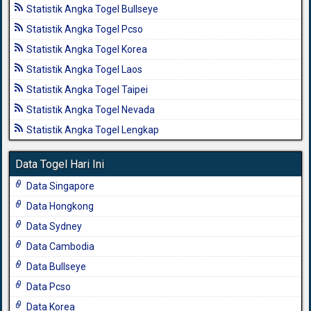
Statistik Angka Togel Bullseye
Statistik Angka Togel Pcso
Statistik Angka Togel Korea
Statistik Angka Togel Laos
Statistik Angka Togel Taipei
Statistik Angka Togel Nevada
Statistik Angka Togel Lengkap
Data Togel Hari Ini
Data Singapore
Data Hongkong
Data Sydney
Data Cambodia
Data Bullseye
Data Pcso
Data Korea