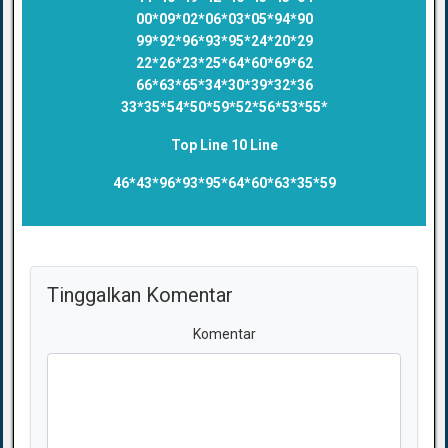
00*09*02*06*03*05*94*90
99*92*96*93*95*24*20*29
22*26*23*25*64*60*69*62
66*63*65*34*30*39*32*36
33*35*54*50*59*52*56*53*55*
Top Line 10 Line
46*43*96*93*95*64*60*63*35*59
Tinggalkan Komentar
Komentar