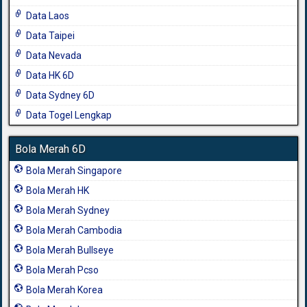
Data Laos
Data Taipei
Data Nevada
Data HK 6D
Data Sydney 6D
Data Togel Lengkap
Bola Merah 6D
Bola Merah Singapore
Bola Merah HK
Bola Merah Sydney
Bola Merah Cambodia
Bola Merah Bullseye
Bola Merah Pcso
Bola Merah Korea