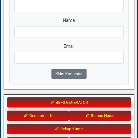
Nama
Email
Kirim Komentar
BBFS GENERATOR
Generator LN
Rumus Harian
Rekap Kumat