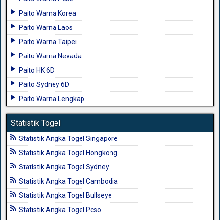
Paito Warna Korea
Paito Warna Laos
Paito Warna Taipei
Paito Warna Nevada
Paito HK 6D
Paito Sydney 6D
Paito Warna Lengkap
Statistik Togel
Statistik Angka Togel Singapore
Statistik Angka Togel Hongkong
Statistik Angka Togel Sydney
Statistik Angka Togel Cambodia
Statistik Angka Togel Bullseye
Statistik Angka Togel Pcso