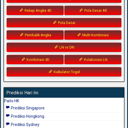
Rekap Angka 4D
Pola Dasar All
Pola Dasar
Pembalik Angka
Multi Kombinasi
LN vs DN
Kombinasi 4D
Kolaborasi LN
Kalkulator Togel
Prediksi Hari Ini
Paito HK
Prediksi Singapore
Prediksi Hongkong
Prediksi Sydney