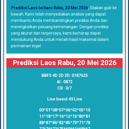
Prediksi Laos terbaru Rabu, 20 Mei 2026
,
Silakan gulir ke
bawah. Kami telah menyediakan analisis yang dapat
membantu Anda membandingkan prediksi Anda dan
meningkatkan peluang kemenangan. Dengan prediksi
yang akurat dan terpercaya, kami berharap dapat
mendukung Anda untuk meraih hasil maksimal dalam
permainan togel.
Prediksi Laos Rabu, 20 Mei 2026
BBFS 4D 2D 3D:
0187625
AI :
0872
CB : 0/7
Line Invest 49 Line
00*01*08*07*06*02*05*10
11*18*17*16*12*15*80*81
88*87*86*82*85*70*71*78
77*76*72*75*60*61*68*67