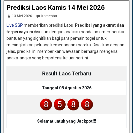
Prediksi Laos Kamis 14 Mei 2026
13 Mei 2026
Komentar
Live SGP
memberikan prediksi Laos
Prediksi yang akurat dan
terpercaya
ini disusun dengan analisis mendalam, memberikan
bantuan yang signifikan bagi para pemain togel untuk
meningkatkan peluang kemenangan mereka. Disajikan dengan
jelas, prediksi ini memberikan wawasan berharga mengenai
angka-angka yang berpotensi keluar hari ini.
Result Laos Terbaru
Tanggal 08 Agustus 2026
8
5
8
8
Selamat untuk yang Jackpot!!!