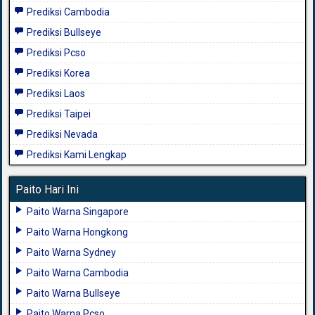
Prediksi Cambodia
Prediksi Bullseye
Prediksi Pcso
Prediksi Korea
Prediksi Laos
Prediksi Taipei
Prediksi Nevada
Prediksi Kami Lengkap
Paito Hari Ini
Paito Warna Singapore
Paito Warna Hongkong
Paito Warna Sydney
Paito Warna Cambodia
Paito Warna Bullseye
Paito Warna Pcso