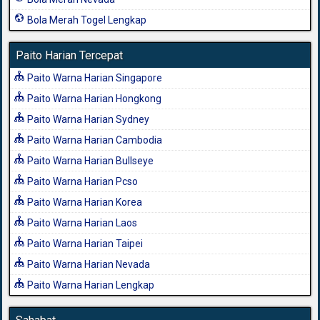
Bola Merah Togel Lengkap
Paito Harian Tercepat
Paito Warna Harian Singapore
Paito Warna Harian Hongkong
Paito Warna Harian Sydney
Paito Warna Harian Cambodia
Paito Warna Harian Bullseye
Paito Warna Harian Pcso
Paito Warna Harian Korea
Paito Warna Harian Laos
Paito Warna Harian Taipei
Paito Warna Harian Nevada
Paito Warna Harian Lengkap