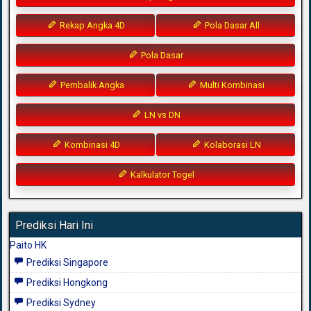
Rekap Angka 4D
Pola Dasar All
Pola Dasar
Pembalik Angka
Multi Kombinasi
LN vs DN
Kombinasi 4D
Kolaborasi LN
Kalkulator Togel
Prediksi Hari Ini
Paito HK
Prediksi Singapore
Prediksi Hongkong
Prediksi Sydney