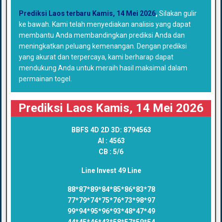
Prediksi Laos terbaru Kamis, 14 Mei 2026
,
Silakan gulir
ke bawah. Kami telah menyediakan analisis yang dapat
membantu Anda membandingkan prediksi Anda dan
meningkatkan peluang kemenangan. Dengan prediksi
yang akurat dan terpercaya, kami berharap dapat
mendukung Anda untuk meraih hasil maksimal dalam
permainan togel.
Prediksi Laos Kamis, 14 Mei 2026
BBFS 4D 2D 3D:
8794563
AI :
4563
CB : 5/6
Line Invest 49 Line
88*87*89*84*85*86*83*78
77*79*74*75*76*73*98*97
99*94*95*96*93*48*47*49
44*45*46*43*58*57*59*54