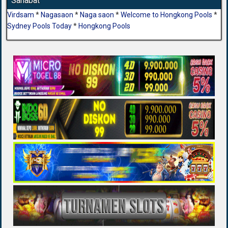
Sahabat
Virdsam
*
Nagasaon
*
Naga saon
*
Welcome to Hongkong Pools
*
Sydney Pools Today
*
Hongkong Pools