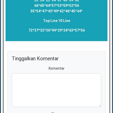
66*65*64*57*53*59*52*56
55*54*47*43*49*42*46*45*44*
Top Line 10 Line
72*37*32*36*94*29*24*63*57*56
Tinggalkan Komentar
Komentar