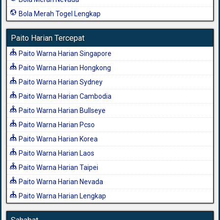
Bola Merah Togel Lengkap
Paito Harian Tercepat
Paito Warna Harian Singapore
Paito Warna Harian Hongkong
Paito Warna Harian Sydney
Paito Warna Harian Cambodia
Paito Warna Harian Bullseye
Paito Warna Harian Pcso
Paito Warna Harian Korea
Paito Warna Harian Laos
Paito Warna Harian Taipei
Paito Warna Harian Nevada
Paito Warna Harian Lengkap