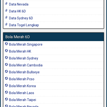
Data Nevada
Data HK 6D
Data Sydney 6D
Data Togel Lengkap
Bola Merah 6D
Bola Merah Singapore
Bola Merah HK
Bola Merah Sydney
Bola Merah Cambodia
Bola Merah Bullseye
Bola Merah Pcso
Bola Merah Korea
Bola Merah Laos
Bola Merah Taipei
Bola Merah Nevada