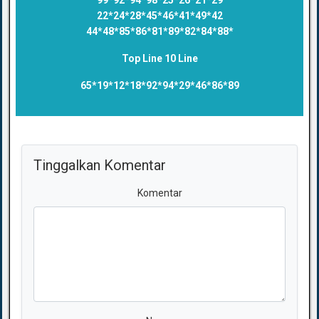
22*24*28*45*46*41*49*42
44*48*85*86*81*89*82*84*88*
Top Line 10 Line
65*19*12*18*92*94*29*46*86*89
Tinggalkan Komentar
Komentar