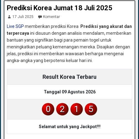
Prediksi Korea Jumat 18 Juli 2025
17 Juli 2025
Komentar
Live SGP
memberikan prediksi Korea
Prediksi yang akurat dan
terpercaya
ini disusun dengan analisis mendalam, memberikan
bantuan yang signifikan bagi para pemain togel untuk
meningkatkan peluang kemenangan mereka. Disajikan dengan
jelas, prediksi ini memberikan wawasan berharga mengenai
angka-angka yang berpotensi keluar hari ini.
Result Korea Terbaru
Tanggal 09 Agustus 2026
0
2
1
5
Selamat untuk yang Jackpot!!!