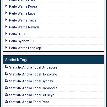
Paito Warna Korea
Paito Warna Laos
Paito Warna Taipei
Paito Warna Nevada
Paito HK 6D
Paito Sydney 6D
Paito Warna Lengkap
Statistik Togel
Statistik Angka Togel Singapore
Statistik Angka Togel Hongkong
Statistik Angka Togel Sydney
Statistik Angka Togel Cambodia
Statistik Angka Togel Bullseye
Statistik Angka Togel Pcso