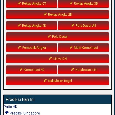
Rekap Angka CT
Rekap Angka 3D
Rekap Angka 2D
Rekap Angka 4D
Pola Dasar All
Pola Dasar
Pembalik Angka
Multi Kombinasi
LN vs DN
Kombinasi 4D
Kolaborasi LN
Kalkulator Togel
Prediksi Hari Ini
Paito HK
Prediksi Singapore