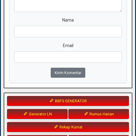
Nama
Email
Kirim Komentar
BBFS GENERATOR
Generator LN
Rumus Harian
Rekap Kumat