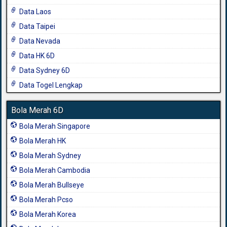
Data Laos
Data Taipei
Data Nevada
Data HK 6D
Data Sydney 6D
Data Togel Lengkap
Bola Merah 6D
Bola Merah Singapore
Bola Merah HK
Bola Merah Sydney
Bola Merah Cambodia
Bola Merah Bullseye
Bola Merah Pcso
Bola Merah Korea