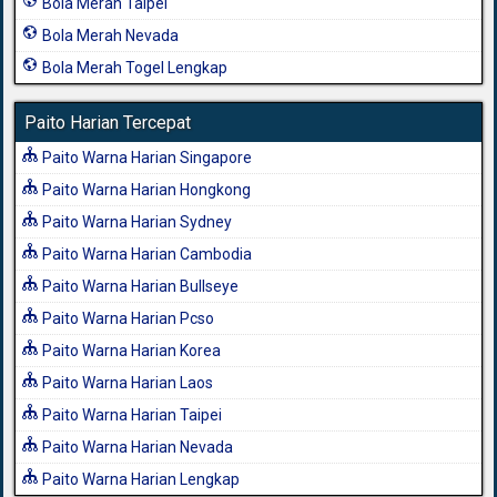
Bola Merah Taipei
Bola Merah Nevada
Bola Merah Togel Lengkap
Paito Harian Tercepat
Paito Warna Harian Singapore
Paito Warna Harian Hongkong
Paito Warna Harian Sydney
Paito Warna Harian Cambodia
Paito Warna Harian Bullseye
Paito Warna Harian Pcso
Paito Warna Harian Korea
Paito Warna Harian Laos
Paito Warna Harian Taipei
Paito Warna Harian Nevada
Paito Warna Harian Lengkap