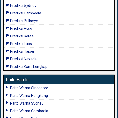
Prediksi Sydney
Prediksi Cambodia
Prediksi Bullseye
Prediksi Pcso
Prediksi Korea
Prediksi Laos
Prediksi Taipei
Prediksi Nevada
Prediksi Kami Lengkap
Paito Hari Ini
Paito Warna Singapore
Paito Warna Hongkong
Paito Warna Sydney
Paito Warna Cambodia