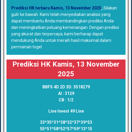
Prediksi HK terbaru Kamis, 13 November 2025
,
Silakan
gulir ke bawah. Kami telah menyediakan analisis yang
dapat membantu Anda membandingkan prediksi Anda
dan meningkatkan peluang kemenangan. Dengan prediksi
yang akurat dan terpercaya, kami berharap dapat
mendukung Anda untuk meraih hasil maksimal dalam
permainan togel.
Prediksi HK Kamis, 13 November
2025
BBFS 4D 2D 3D:
3518279
AI :
3129
CB : 1/2
Line Invest 49 Line
33*35*31*38*32*37*39*53
55*51*58*52*57*59*13*15