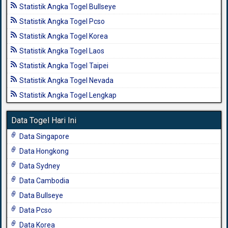
Statistik Angka Togel Bullseye
Statistik Angka Togel Pcso
Statistik Angka Togel Korea
Statistik Angka Togel Laos
Statistik Angka Togel Taipei
Statistik Angka Togel Nevada
Statistik Angka Togel Lengkap
Data Togel Hari Ini
Data Singapore
Data Hongkong
Data Sydney
Data Cambodia
Data Bullseye
Data Pcso
Data Korea