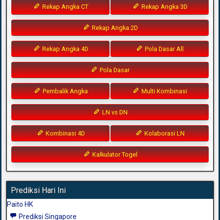
Rekap Angka CT
Rekap Angka 3D
Rekap Angka 2D
Rekap Angka 4D
Pola Dasar All
Pola Dasar
Pembalik Angka
Multi Kombinasi
LN vs DN
Kombinasi 4D
Kolaborasi LN
Kalkulator Togel
Prediksi Hari Ini
Paito HK
Prediksi Singapore