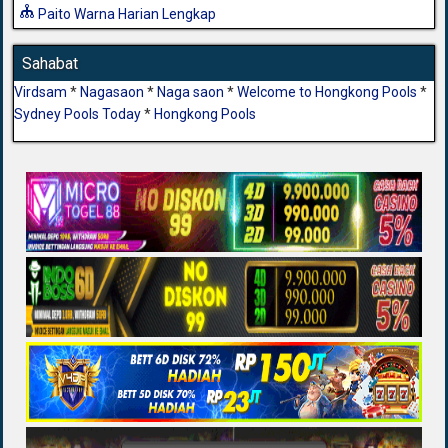
Paito Warna Harian Lengkap
Sahabat
Virdsam
*
Nagasaon
*
Naga saon
*
Welcome to Hongkong Pools
*
Sydney Pools Today
*
Hongkong Pools