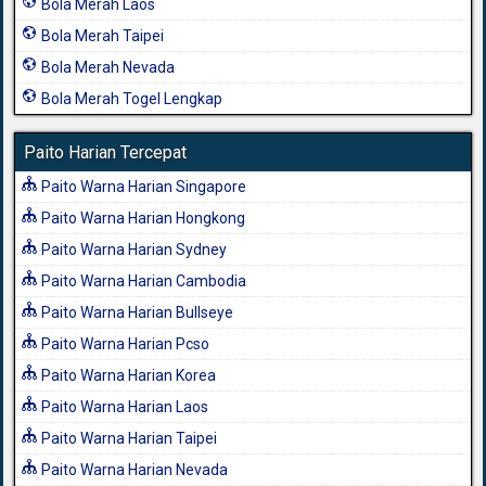
Bola Merah Laos
Bola Merah Taipei
Bola Merah Nevada
Bola Merah Togel Lengkap
Paito Harian Tercepat
Paito Warna Harian Singapore
Paito Warna Harian Hongkong
Paito Warna Harian Sydney
Paito Warna Harian Cambodia
Paito Warna Harian Bullseye
Paito Warna Harian Pcso
Paito Warna Harian Korea
Paito Warna Harian Laos
Paito Warna Harian Taipei
Paito Warna Harian Nevada