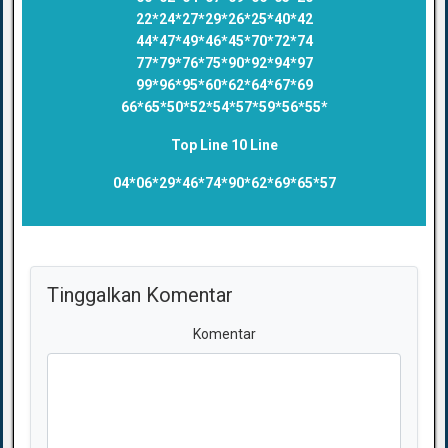
22*24*27*29*26*25*40*42
44*47*49*46*45*70*72*74
77*79*76*75*90*92*94*97
99*96*95*60*62*64*67*69
66*65*50*52*54*57*59*56*55*
Top Line 10 Line
04*06*29*46*74*90*62*69*65*57
Tinggalkan Komentar
Komentar