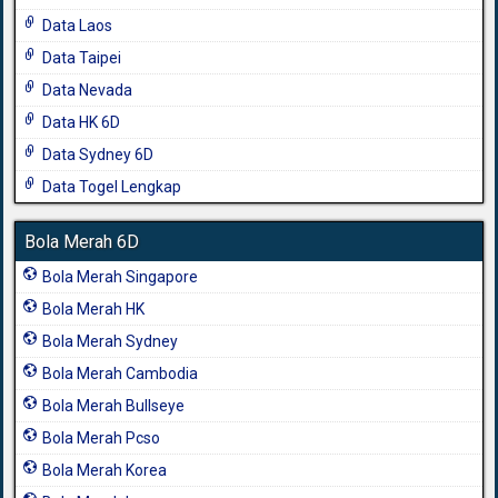
Data Laos
Data Taipei
Data Nevada
Data HK 6D
Data Sydney 6D
Data Togel Lengkap
Bola Merah 6D
Bola Merah Singapore
Bola Merah HK
Bola Merah Sydney
Bola Merah Cambodia
Bola Merah Bullseye
Bola Merah Pcso
Bola Merah Korea