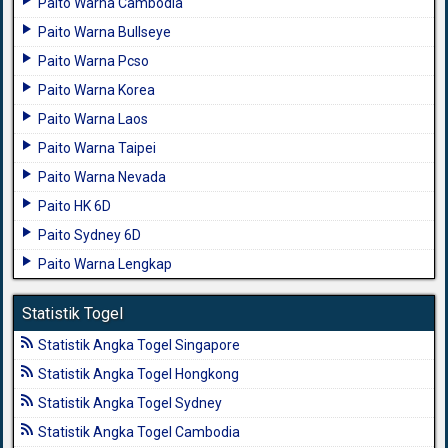
Paito Warna Cambodia
Paito Warna Bullseye
Paito Warna Pcso
Paito Warna Korea
Paito Warna Laos
Paito Warna Taipei
Paito Warna Nevada
Paito HK 6D
Paito Sydney 6D
Paito Warna Lengkap
Statistik Togel
Statistik Angka Togel Singapore
Statistik Angka Togel Hongkong
Statistik Angka Togel Sydney
Statistik Angka Togel Cambodia