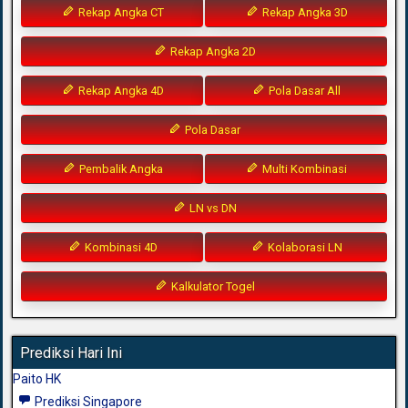
Rekap Angka CT
Rekap Angka 3D
Rekap Angka 2D
Rekap Angka 4D
Pola Dasar All
Pola Dasar
Pembalik Angka
Multi Kombinasi
LN vs DN
Kombinasi 4D
Kolaborasi LN
Kalkulator Togel
Prediksi Hari Ini
Paito HK
Prediksi Singapore