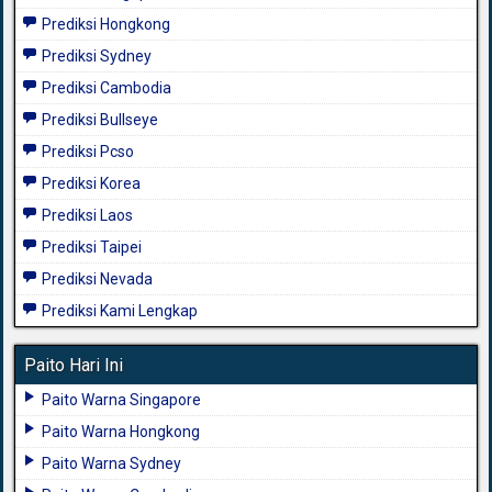
Prediksi Hongkong
Prediksi Sydney
Prediksi Cambodia
Prediksi Bullseye
Prediksi Pcso
Prediksi Korea
Prediksi Laos
Prediksi Taipei
Prediksi Nevada
Prediksi Kami Lengkap
Paito Hari Ini
Paito Warna Singapore
Paito Warna Hongkong
Paito Warna Sydney