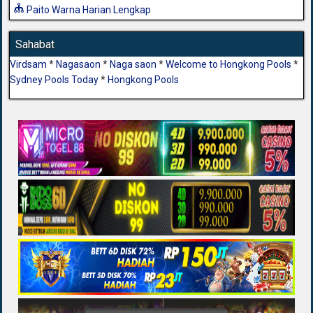
Paito Warna Harian Lengkap
Sahabat
Virdsam
*
Nagasaon
*
Naga saon
*
Welcome to Hongkong Pools
*
Sydney Pools Today
*
Hongkong Pools