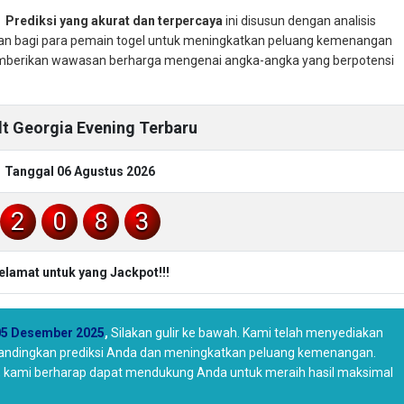
g
Prediksi yang akurat dan terpercaya
ini disusun dengan analisis
an bagi para pemain togel untuk meningkatkan peluang kemenangan
 memberikan wawasan berharga mengenai angka-angka yang berpotensi
lt Georgia Evening Terbaru
Tanggal 06 Agustus 2026
2
0
8
3
elamat untuk yang Jackpot!!!
 05 Desember 2025
,
Silakan gulir ke bawah. Kami telah menyediakan
ndingkan prediksi Anda dan meningkatkan peluang kemenangan.
a, kami berharap dapat mendukung Anda untuk meraih hasil maksimal