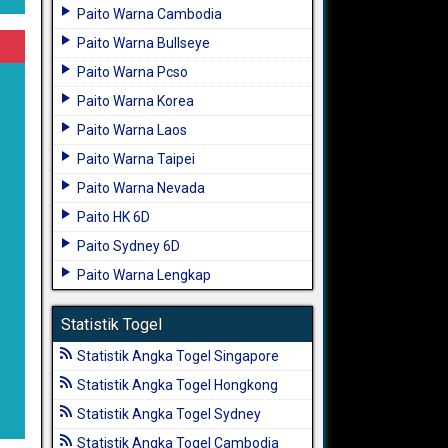
Paito Warna Cambodia
Paito Warna Bullseye
Paito Warna Pcso
Paito Warna Korea
Paito Warna Laos
Paito Warna Taipei
Paito Warna Nevada
Paito HK 6D
Paito Sydney 6D
Paito Warna Lengkap
Statistik Togel
Statistik Angka Togel Singapore
Statistik Angka Togel Hongkong
Statistik Angka Togel Sydney
Statistik Angka Togel Cambodia