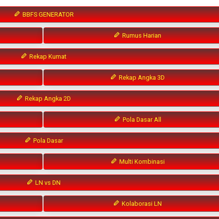
BBFS GENERATOR
Rumus Harian
Rekap Kumat
Rekap Angka 3D
Rekap Angka 2D
Pola Dasar All
Pola Dasar
Multi Kombinasi
LN vs DN
Kolaborasi LN