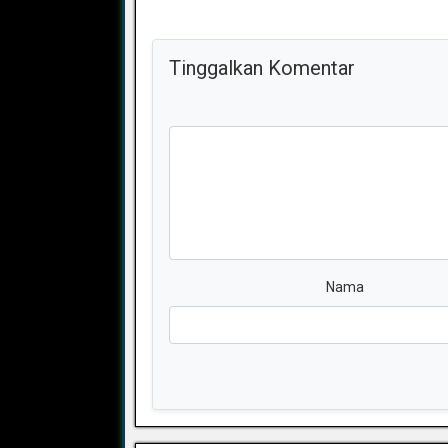
Tinggalkan Komentar
Nama