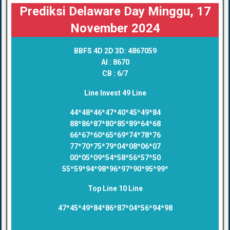
Prediksi Delaware Day Minggu, 17
November 2024
BBFS 4D 2D 3D:
4867059
AI :
8670
CB : 6/7
Line Invest 49 Line
44*48*46*47*40*45*49*84
88*86*87*80*85*89*64*68
66*67*60*65*69*74*78*76
77*70*75*79*04*08*06*07
00*05*09*54*58*56*57*50
55*59*94*98*96*97*90*95*99*
Top Line 10 Line
47*45*49*84*86*87*04*56*94*98