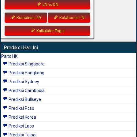
LN vs DN
Kombinasi 4D
Kolaborasi LN
Kalkulator Togel
Prediksi Hari Ini
Paito HK
Prediksi Singapore
Prediksi Hongkong
Prediksi Sydney
Prediksi Cambodia
Prediksi Bullseye
Prediksi Pcso
Prediksi Korea
Prediksi Laos
Prediksi Taipei