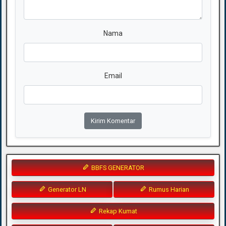
Nama
Email
Kirim Komentar
BBFS GENERATOR
Generator LN
Rumus Harian
Rekap Kumat