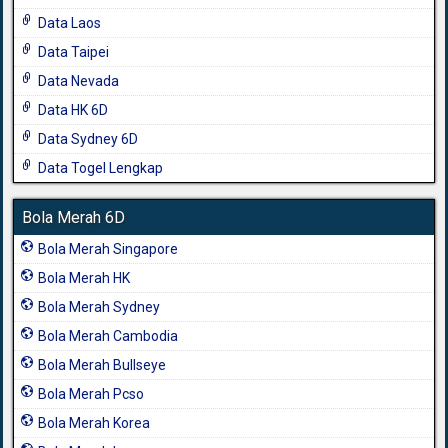
Data Laos
Data Taipei
Data Nevada
Data HK 6D
Data Sydney 6D
Data Togel Lengkap
Bola Merah 6D
Bola Merah Singapore
Bola Merah HK
Bola Merah Sydney
Bola Merah Cambodia
Bola Merah Bullseye
Bola Merah Pcso
Bola Merah Korea