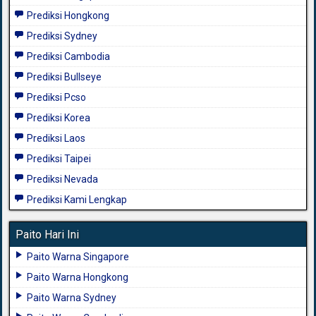
Prediksi Hongkong
Prediksi Sydney
Prediksi Cambodia
Prediksi Bullseye
Prediksi Pcso
Prediksi Korea
Prediksi Laos
Prediksi Taipei
Prediksi Nevada
Prediksi Kami Lengkap
Paito Hari Ini
Paito Warna Singapore
Paito Warna Hongkong
Paito Warna Sydney