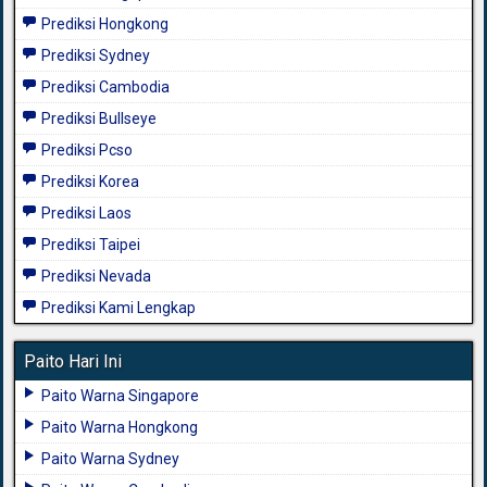
Prediksi Hongkong
Prediksi Sydney
Prediksi Cambodia
Prediksi Bullseye
Prediksi Pcso
Prediksi Korea
Prediksi Laos
Prediksi Taipei
Prediksi Nevada
Prediksi Kami Lengkap
Paito Hari Ini
Paito Warna Singapore
Paito Warna Hongkong
Paito Warna Sydney