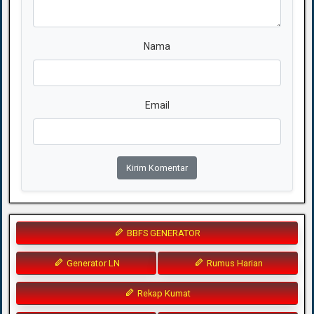
Nama
Email
Kirim Komentar
BBFS GENERATOR
Generator LN
Rumus Harian
Rekap Kumat