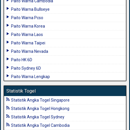
Paito Warna Cambodia
Paito Warna Bullseye
Paito Warna Pcso
Paito Warna Korea
Paito Warna Laos
Paito Warna Taipei
Paito Warna Nevada
Paito HK 6D
Paito Sydney 6D
Paito Warna Lengkap
Statistik Togel
Statistik Angka Togel Singapore
Statistik Angka Togel Hongkong
Statistik Angka Togel Sydney
Statistik Angka Togel Cambodia