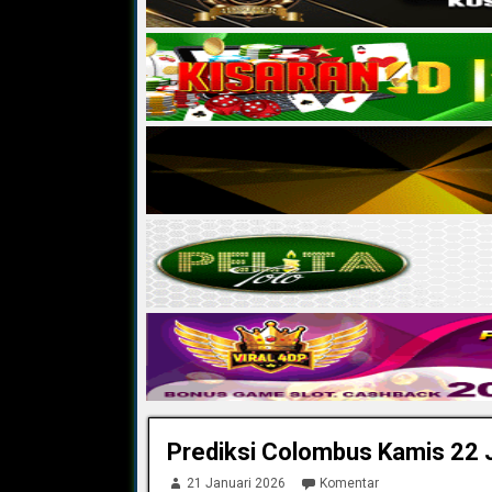
Prediksi Colombus Kamis 22 
21 Januari 2026
Komentar