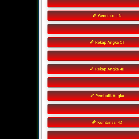
Generator LN
Rekap Angka CT
Rekap Angka 4D
Pembalik Angka
Kombinasi 4D