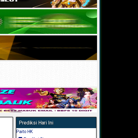
Prediksi Hari Ini
Paito HK