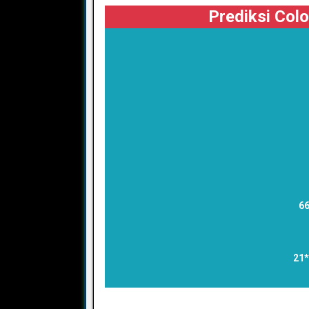
Prediksi Col
6
21