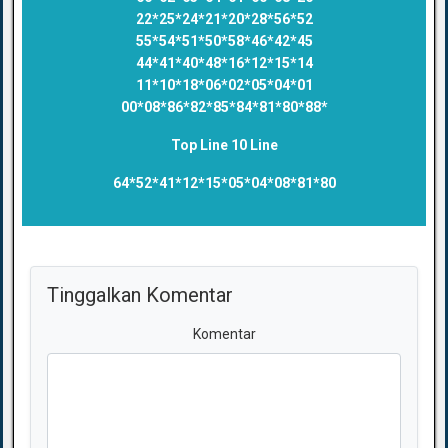
22*25*24*21*20*28*56*52
55*54*51*50*58*46*42*45
44*41*40*48*16*12*15*14
11*10*18*06*02*05*04*01
00*08*86*82*85*84*81*80*88*
Top Line 10 Line
64*52*41*12*15*05*04*08*81*80
Tinggalkan Komentar
Komentar