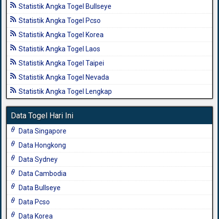
Statistik Angka Togel Bullseye
Statistik Angka Togel Pcso
Statistik Angka Togel Korea
Statistik Angka Togel Laos
Statistik Angka Togel Taipei
Statistik Angka Togel Nevada
Statistik Angka Togel Lengkap
Data Togel Hari Ini
Data Singapore
Data Hongkong
Data Sydney
Data Cambodia
Data Bullseye
Data Pcso
Data Korea