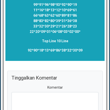
99*91*96*98*93*92*90*19
11*16*18*13*12*10*69*61
66*68*63*62*60*89*81*86
88*83*82*80*39*31*36*38
33*32*30*29*21*26*28*23
22*20*09*01*06*08*03*02*00*
Top Line 10 Line
92*90*18*13*69*86*38*32*30*09
Tinggalkan Komentar
Komentar