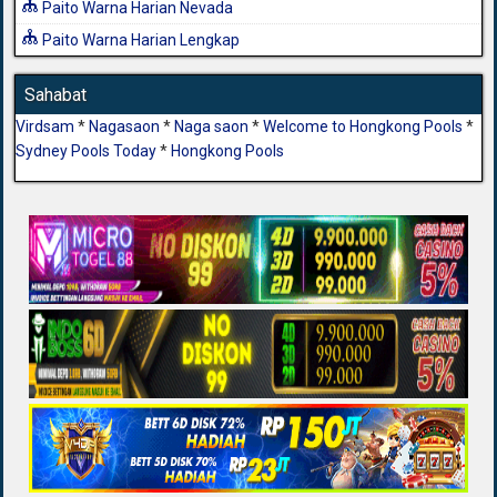
Paito Warna Harian Nevada
Paito Warna Harian Lengkap
Sahabat
Virdsam
*
Nagasaon
*
Naga saon
*
Welcome to Hongkong Pools
*
Sydney Pools Today
*
Hongkong Pools