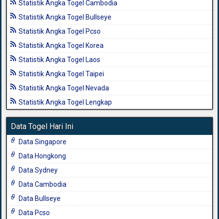
Statistik Angka Togel Cambodia
Statistik Angka Togel Bullseye
Statistik Angka Togel Pcso
Statistik Angka Togel Korea
Statistik Angka Togel Laos
Statistik Angka Togel Taipei
Statistik Angka Togel Nevada
Statistik Angka Togel Lengkap
Data Togel Hari Ini
Data Singapore
Data Hongkong
Data Sydney
Data Cambodia
Data Bullseye
Data Pcso