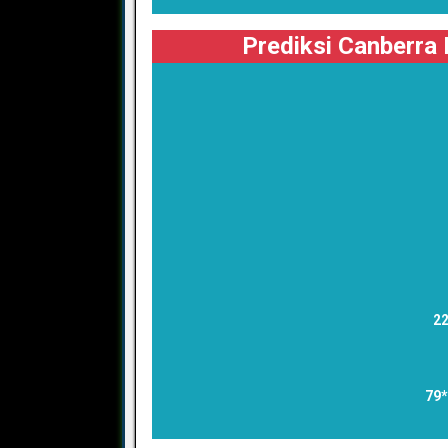
Prediksi Canberra
2
79