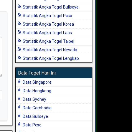
Statistik Angka Togel Bullseye
Statistik Angka Togel Pcso
Statistik Angka Togel Korea
Statistik Angka Togel Laos
Statistik Angka Togel Taipei
Statistik Angka Togel Nevada
Statistik Angka Togel Lengkap
Data Togel Hari Ini
Data Singapore
Data Hongkong
Data Sydney
Data Cambodia
Data Bullseye
Data Pcso