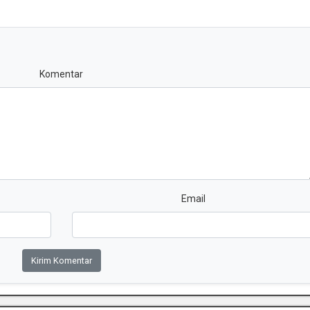
Komentar
Email
Kirim Komentar