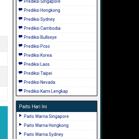
Prediksi Singapore
Prediksi Hongkong
Prediksi Sydney
Prediksi Cambodia
Prediksi Bullseye
Prediksi Pcso
Prediksi Korea
Prediksi Laos
Prediksi Taipei
Prediksi Nevada
Prediksi Kami Lengkap
Paito Hari Ini
Paito Warna Singapore
Paito Warna Hongkong
Paito Warna Sydney