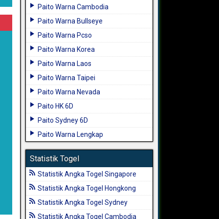
Paito Warna Cambodia
Paito Warna Bullseye
Paito Warna Pcso
Paito Warna Korea
Paito Warna Laos
Paito Warna Taipei
Paito Warna Nevada
Paito HK 6D
Paito Sydney 6D
Paito Warna Lengkap
Statistik Togel
Statistik Angka Togel Singapore
Statistik Angka Togel Hongkong
Statistik Angka Togel Sydney
Statistik Angka Togel Cambodia