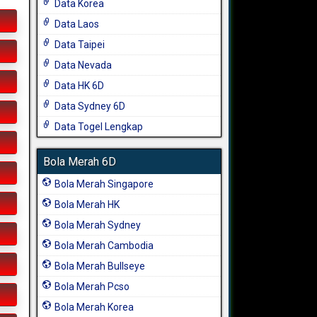
Data Korea
Data Laos
Data Taipei
Data Nevada
Data HK 6D
Data Sydney 6D
Data Togel Lengkap
Bola Merah 6D
Bola Merah Singapore
Bola Merah HK
Bola Merah Sydney
Bola Merah Cambodia
Bola Merah Bullseye
Bola Merah Pcso
Bola Merah Korea