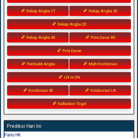
Rekap Angka CT
Rekap Angka 3D
Rekap Angka 2D
Rekap Angka 4D
Pola Dasar All
Pola Dasar
Pembalik Angka
Multi Kombinasi
LN vs DN
Kombinasi 4D
Kolaborasi LN
Kalkulator Togel
Prediksi Hari Ini
Paito HK