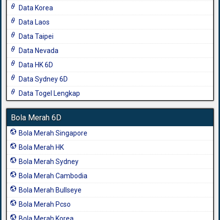
Data Korea
Data Laos
Data Taipei
Data Nevada
Data HK 6D
Data Sydney 6D
Data Togel Lengkap
Bola Merah 6D
Bola Merah Singapore
Bola Merah HK
Bola Merah Sydney
Bola Merah Cambodia
Bola Merah Bullseye
Bola Merah Pcso
Bola Merah Korea