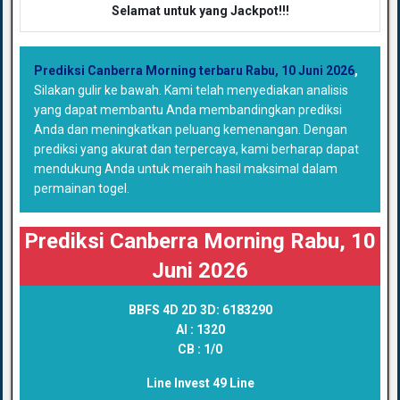
Selamat untuk yang Jackpot!!!
Prediksi Canberra Morning terbaru Rabu, 10 Juni 2026
,
Silakan gulir ke bawah. Kami telah menyediakan analisis
yang dapat membantu Anda membandingkan prediksi
Anda dan meningkatkan peluang kemenangan. Dengan
prediksi yang akurat dan terpercaya, kami berharap dapat
mendukung Anda untuk meraih hasil maksimal dalam
permainan togel.
Prediksi Canberra Morning Rabu, 10
Juni 2026
BBFS 4D 2D 3D:
6183290
AI :
1320
CB : 1/0
Line Invest 49 Line