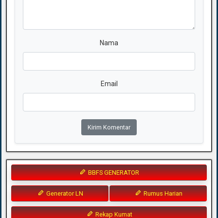
Nama
Email
Kirim Komentar
BBFS GENERATOR
Generator LN
Rumus Harian
Rekap Kumat