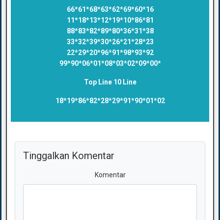
66*61*68*63*62*69*60*16
11*18*13*12*19*10*86*81
88*83*82*89*80*36*31*38
33*32*39*30*26*21*28*23
22*29*20*96*91*98*93*92
99*90*06*01*08*03*02*09*00*
Top Line 10 Line
18*19*86*82*28*29*91*90*01*02
Tinggalkan Komentar
Komentar