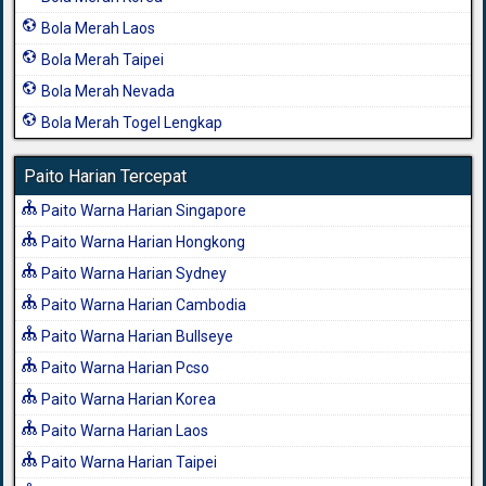
Bola Merah Laos
Bola Merah Taipei
Bola Merah Nevada
Bola Merah Togel Lengkap
Paito Harian Tercepat
Paito Warna Harian Singapore
Paito Warna Harian Hongkong
Paito Warna Harian Sydney
Paito Warna Harian Cambodia
Paito Warna Harian Bullseye
Paito Warna Harian Pcso
Paito Warna Harian Korea
Paito Warna Harian Laos
Paito Warna Harian Taipei