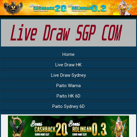
Home
Live Draw HK
Live Draw Sydney
Paito Warna
Paito HK 6D
Paito Sydney 6D