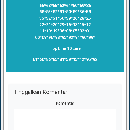
66*68*65*62*61*60*69*86
88*85*82*81*80*89*56*58
55*52*51*50*59*26*28*25
22*21*20*29*16*18*15*12
11*10*19*06*08*05*02*01
00*09*96*98*95*92*91*90*99*
Top Line 10 Line
61*60*86*85*81*59*15*12*95*92
Tinggalkan Komentar
Komentar