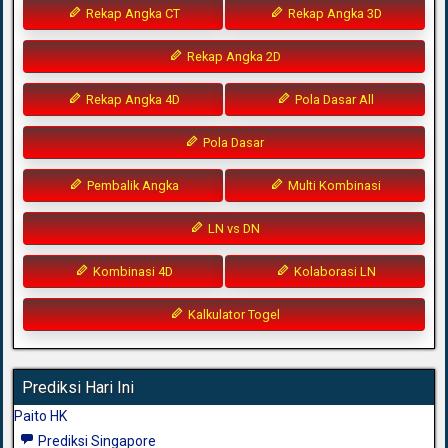
Rekap Angka CT
Rekap Angka 3D
Rekap Angka 2D
Rekap Angka 4D
Pola Dasar All
Pola Dasar
Pembalik Angka
Multi Kombinasi
LN vs DN
Kombinasi 4D
Kolaborasi LN
Kalkulator Togel
Prediksi Hari Ini
Paito HK
Prediksi Singapore