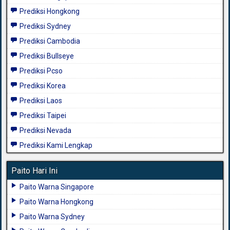
Prediksi Hongkong
Prediksi Sydney
Prediksi Cambodia
Prediksi Bullseye
Prediksi Pcso
Prediksi Korea
Prediksi Laos
Prediksi Taipei
Prediksi Nevada
Prediksi Kami Lengkap
Paito Hari Ini
Paito Warna Singapore
Paito Warna Hongkong
Paito Warna Sydney