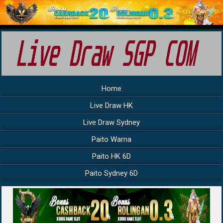
Home
Live Draw HK
Live Draw Sydney
Paito Warna
Paito HK 6D
Paito Sydney 6D