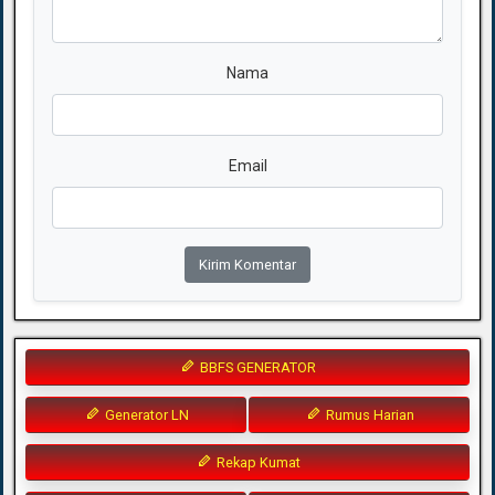
Nama
Email
Kirim Komentar
BBFS GENERATOR
Generator LN
Rumus Harian
Rekap Kumat