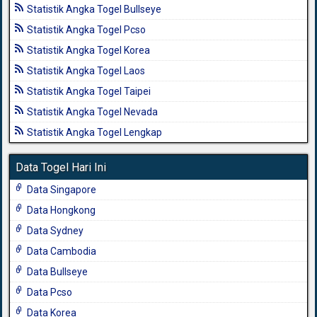
Statistik Angka Togel Bullseye
Statistik Angka Togel Pcso
Statistik Angka Togel Korea
Statistik Angka Togel Laos
Statistik Angka Togel Taipei
Statistik Angka Togel Nevada
Statistik Angka Togel Lengkap
Data Togel Hari Ini
Data Singapore
Data Hongkong
Data Sydney
Data Cambodia
Data Bullseye
Data Pcso
Data Korea