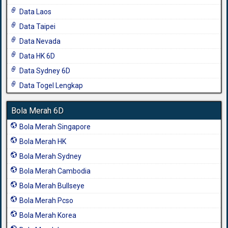
Data Laos
Data Taipei
Data Nevada
Data HK 6D
Data Sydney 6D
Data Togel Lengkap
Bola Merah 6D
Bola Merah Singapore
Bola Merah HK
Bola Merah Sydney
Bola Merah Cambodia
Bola Merah Bullseye
Bola Merah Pcso
Bola Merah Korea