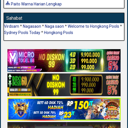
Paito Warna Harian Lengkap
Sahabat
Virdsam
*
Nagasaon
*
Naga saon
*
Welcome to Hongkong Pools
*
Sydney Pools Today
*
Hongkong Pools