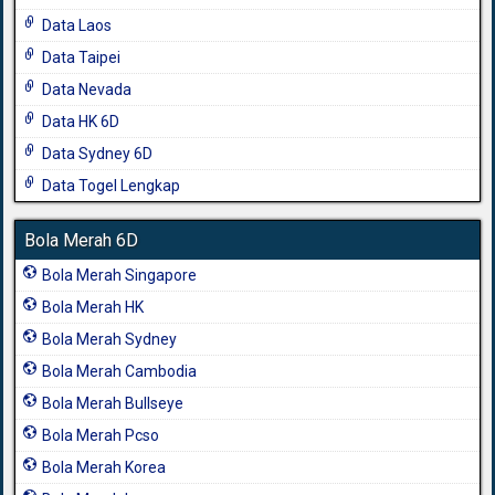
Data Laos
Data Taipei
Data Nevada
Data HK 6D
Data Sydney 6D
Data Togel Lengkap
Bola Merah 6D
Bola Merah Singapore
Bola Merah HK
Bola Merah Sydney
Bola Merah Cambodia
Bola Merah Bullseye
Bola Merah Pcso
Bola Merah Korea