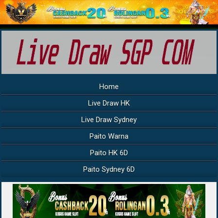
Home
Live Draw HK
Live Draw Sydney
Paito Warna
Paito HK 6D
Paito Sydney 6D