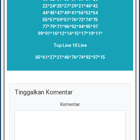
22*24*25*27*29*21*46*42
44*45*47*49*41*56*52*54
55*57*59*51*76*72*74*75
77*79*71*96*92*94*95*97
99*91*16*12*14*15*17*19*11*
Top Line 10 Line
65*61*27*21*46*76*74*92*97*15
Tinggalkan Komentar
Komentar