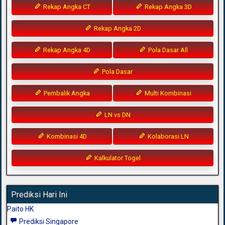
Rekap Angka CT
Rekap Angka 3D
Rekap Angka 2D
Rekap Angka 4D
Pola Dasar All
Pola Dasar
Pembalik Angka
Multi Kombinasi
LN vs DN
Kombinasi 4D
Kolaborasi LN
Kalkulator Togel
Prediksi Hari Ini
Paito HK
Prediksi Singapore