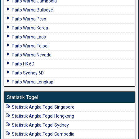
Paito Warna Cambodia
Paito Warna Bullseye
Paito Warna Pcso
Paito Warna Korea
Paito Warna Laos
Paito Warna Taipei
Paito Warna Nevada
Paito HK 6D
Paito Sydney 6D
Paito Warna Lengkap
Statistik Togel
Statistik Angka Togel Singapore
Statistik Angka Togel Hongkong
Statistik Angka Togel Sydney
Statistik Angka Togel Cambodia