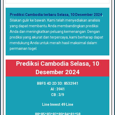
Prediksi Cambodia terbaru Selasa, 10 Desember 2024
,
Silakan gulir ke bawah. Kami telah menyediakan analisis
yang dapat membantu Anda membandingkan prediksi
Anda dan meningkatkan peluang kemenangan. Dengan
prediksi yang akurat dan terpercaya, kami berharap dapat
mendukung Anda untuk meraih hasil maksimal dalam
permainan togel.
Prediksi Cambodia Selasa, 10
Desember 2024
BBFS 4D 2D 3D:
8532941
AI :
3941
CB : 3/9
Line Invest 49 Line
88*85*83*82*89*84*81*58