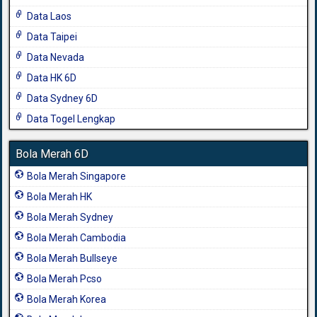
Data Laos
Data Taipei
Data Nevada
Data HK 6D
Data Sydney 6D
Data Togel Lengkap
Bola Merah 6D
Bola Merah Singapore
Bola Merah HK
Bola Merah Sydney
Bola Merah Cambodia
Bola Merah Bullseye
Bola Merah Pcso
Bola Merah Korea