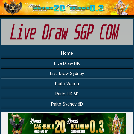
Home
Live Draw HK
Live Draw Sydney
Paito Warna
Paito HK 6D
Paito Sydney 6D