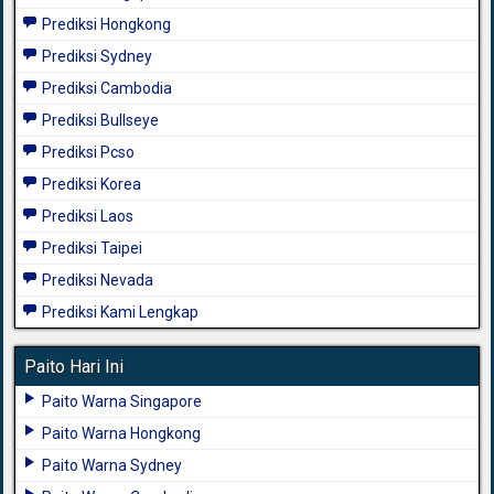
Prediksi Hongkong
Prediksi Sydney
Prediksi Cambodia
Prediksi Bullseye
Prediksi Pcso
Prediksi Korea
Prediksi Laos
Prediksi Taipei
Prediksi Nevada
Prediksi Kami Lengkap
Paito Hari Ini
Paito Warna Singapore
Paito Warna Hongkong
Paito Warna Sydney