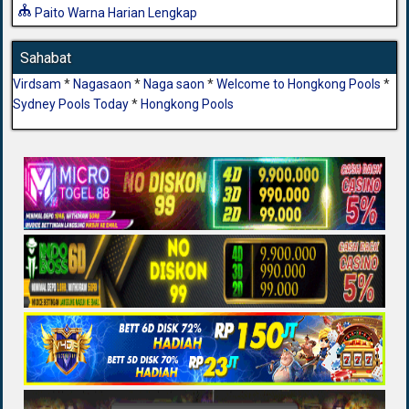
Paito Warna Harian Lengkap
Sahabat
Virdsam
*
Nagasaon
*
Naga saon
*
Welcome to Hongkong Pools
*
Sydney Pools Today
*
Hongkong Pools