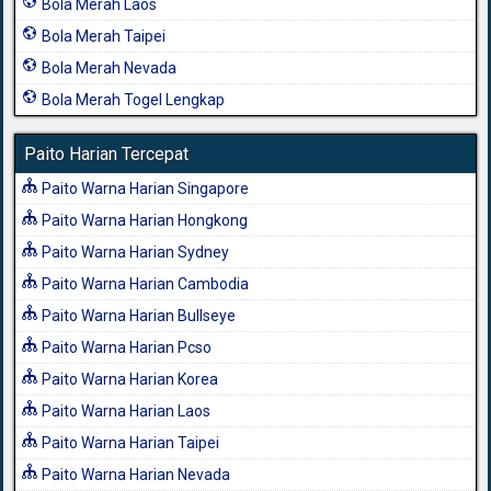
Bola Merah Laos
Bola Merah Taipei
Bola Merah Nevada
Bola Merah Togel Lengkap
Paito Harian Tercepat
Paito Warna Harian Singapore
Paito Warna Harian Hongkong
Paito Warna Harian Sydney
Paito Warna Harian Cambodia
Paito Warna Harian Bullseye
Paito Warna Harian Pcso
Paito Warna Harian Korea
Paito Warna Harian Laos
Paito Warna Harian Taipei
Paito Warna Harian Nevada