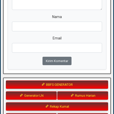
Nama
Email
Kirim Komentar
BBFS GENERATOR
Generator LN
Rumus Harian
Rekap Kumat