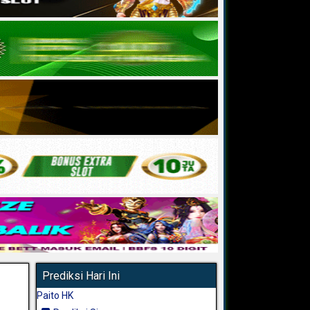
Prediksi Hari Ini
Paito HK