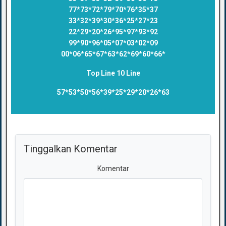
77*73*72*79*70*76*35*37
33*32*39*30*36*25*27*23
22*29*20*26*95*97*93*92
99*90*96*05*07*03*02*09
00*06*65*67*63*62*69*60*66*
Top Line 10 Line
57*53*50*56*39*25*29*20*26*63
Tinggalkan Komentar
Komentar