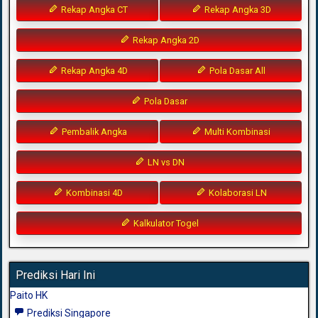
Rekap Angka CT
Rekap Angka 3D
Rekap Angka 2D
Rekap Angka 4D
Pola Dasar All
Pola Dasar
Pembalik Angka
Multi Kombinasi
LN vs DN
Kombinasi 4D
Kolaborasi LN
Kalkulator Togel
Prediksi Hari Ini
Paito HK
Prediksi Singapore