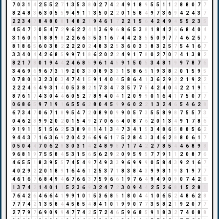
7
0
3
1
4
2
5
5
2
7
1
3
5
3
8
0
2
7
4
2
4
9
1
8
9
5
5
1
1
2
8
8
0
7
7
8
2
4
8
3
6
3
0
5
5
9
4
9
1
1
3
5
0
2
2
0
1
5
8
4
9
7
3
6
9
4
2
4
3
7
2
2
3
4
7
8
4
8
0
8
1
4
8
2
1
9
4
6
1
7
2
2
1
5
6
4
2
4
9
4
5
5
2
3
5
4
5
4
7
2
0
5
4
7
2
9
6
2
2
4
1
3
6
9
6
8
6
5
3
8
1
8
4
2
6
6
8
4
0
4
3
1
6
0
6
1
8
8
9
8
2
2
6
6
3
5
3
1
6
7
4
4
2
3
5
5
0
9
7
7
4
6
2
5
7
8
1
8
6
5
6
0
3
8
2
2
2
2
0
2
4
8
3
2
5
3
6
0
3
3
8
3
2
5
7
5
4
1
6
7
3
3
4
0
4
4
2
6
8
5
9
9
7
1
8
6
2
0
2
2
4
9
1
7
8
0
2
7
0
7
4
1
3
8
2
8
2
1
7
8
0
1
9
4
4
2
4
6
8
5
9
6
1
4
5
9
1
5
0
5
3
4
8
1
9
9
7
8
7
6
3
4
6
9
6
9
6
7
3
1
9
2
0
3
3
0
8
9
3
3
1
5
8
6
5
1
9
3
8
2
0
1
5
9
5
0
7
8
0
8
3
2
3
0
3
4
7
4
1
5
9
1
4
0
4
5
8
6
4
1
3
6
2
9
2
2
1
9
2
2
2
2
2
4
6
4
9
3
1
4
0
5
3
8
2
1
7
3
4
7
3
5
7
7
5
4
2
4
0
4
2
2
1
9
1
8
7
6
1
7
4
3
0
4
4
6
0
5
2
7
8
9
4
0
4
1
2
0
9
9
0
1
6
4
1
7
5
0
7
7
0
6
8
6
5
9
7
1
9
1
6
5
5
6
2
8
0
4
5
9
9
6
0
2
2
1
3
2
4
6
5
4
6
2
8
6
7
3
4
7
0
6
7
1
8
9
5
4
7
2
0
8
9
0
9
9
0
5
7
3
5
5
8
9
8
7
5
5
7
3
0
4
6
2
8
9
9
2
0
2
0
1
5
4
9
2
7
0
6
6
4
0
8
7
6
2
0
1
3
4
9
1
7
8
6
9
1
9
1
1
5
1
5
6
2
5
3
8
9
8
1
4
1
3
4
7
3
4
1
5
3
4
8
6
5
8
8
5
6
2
9
4
4
3
7
1
6
3
6
9
2
0
4
2
6
6
9
6
1
7
5
2
8
4
3
3
4
6
2
8
8
0
6
1
7
0
5
0
4
4
7
0
6
2
8
3
0
3
1
4
2
4
8
9
8
7
1
7
4
2
2
7
8
5
4
4
6
8
9
8
9
6
8
1
9
7
5
5
8
4
5
3
1
5
6
5
6
2
9
2
0
9
5
9
5
7
7
9
1
1
2
0
8
7
6
4
6
5
5
1
8
3
9
5
5
7
4
5
4
9
7
4
9
3
3
9
6
9
9
9
0
5
8
4
3
9
2
1
6
7
4
0
2
9
2
2
0
1
8
9
1
6
4
6
1
2
5
3
7
1
8
3
8
4
3
9
9
8
1
9
3
1
9
7
7
4
6
1
6
7
6
8
4
9
4
6
7
6
6
3
7
5
9
6
6
1
9
7
6
4
9
4
9
0
9
0
7
4
2
6
1
3
7
4
2
1
4
0
1
1
5
2
3
6
9
3
2
4
7
2
3
0
9
4
4
2
5
2
6
8
1
5
2
8
1
7
6
4
2
6
4
6
6
4
1
9
9
1
0
1
5
3
6
8
5
1
8
0
4
4
1
0
6
5
2
4
8
6
2
8
7
7
7
4
2
1
3
5
8
4
4
5
8
5
4
8
4
1
0
1
9
9
0
7
7
3
5
8
2
1
9
2
0
7
7
2
7
7
9
7
6
9
0
9
9
4
7
7
4
2
5
7
2
4
6
5
9
6
8
5
9
1
8
3
2
7
4
0
8
8