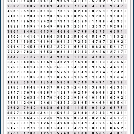
0
0
4
9
4
8
4
8
4
3
0
4
1
4
5
9
8
6
9
6
3
9
1
1
2
5
7
8
2
1
7
7
2
8
1
9
6
0
7
7
3
0
0
2
2
8
1
0
9
9
4
3
1
2
3
7
1
2
8
1
4
5
7
8
6
9
9
4
7
2
4
5
8
3
2
6
9
3
3
6
3
0
3
6
9
7
3
3
2
5
0
2
1
0
1
8
7
5
3
8
7
2
3
1
4
2
1
8
0
8
9
2
8
4
3
9
0
2
8
1
9
5
8
9
8
0
2
5
5
1
9
7
8
5
4
3
0
0
8
8
8
4
3
1
4
8
6
3
0
3
2
4
2
0
2
7
3
1
1
2
4
0
2
9
2
1
1
8
8
7
4
3
3
5
8
1
5
2
8
1
1
0
9
7
7
7
6
4
9
4
8
5
9
3
3
2
0
1
1
2
2
0
3
7
1
9
2
8
9
8
3
5
6
1
7
8
4
0
2
2
0
1
3
9
3
4
6
9
6
6
9
7
9
8
8
4
3
7
5
3
6
3
5
1
6
1
7
0
0
0
4
4
1
6
7
1
9
8
6
5
3
5
9
2
2
5
8
0
4
4
5
5
9
7
7
1
9
3
2
5
9
2
4
3
7
9
0
5
2
7
6
1
9
4
4
8
6
1
2
3
7
2
4
3
7
4
7
8
7
6
3
8
9
2
2
0
9
9
4
4
0
4
5
8
4
6
8
5
2
7
2
2
0
1
1
6
3
6
3
9
8
6
3
6
9
5
4
1
7
8
7
7
7
2
9
7
8
3
7
1
9
5
5
3
8
0
8
1
4
5
4
0
4
3
7
2
4
2
6
8
2
7
1
7
8
4
3
3
0
3
7
1
2
7
9
8
9
1
3
4
9
8
5
5
1
1
9
8
3
2
3
8
8
3
2
2
1
9
7
7
6
3
7
3
1
4
0
0
5
5
1
3
6
9
6
3
8
2
9
2
7
4
9
8
8
0
3
7
3
1
3
7
6
6
3
9
7
5
0
5
4
8
2
4
6
0
3
5
6
2
6
6
5
1
6
4
3
3
8
2
9
1
5
6
2
4
4
2
8
1
6
3
0
7
7
3
8
6
4
1
8
0
8
3
2
5
2
6
1
7
6
1
4
9
4
6
2
7
4
2
7
7
4
2
6
2
9
9
1
1
5
1
8
5
4
8
5
7
1
8
0
2
6
7
4
2
8
5
2
7
2
8
4
5
9
3
9
6
4
1
1
9
2
8
1
0
0
7
1
8
1
5
5
4
9
5
8
0
8
8
9
7
4
9
4
9
4
9
1
1
2
8
1
8
9
2
9
5
3
8
1
8
4
5
9
9
9
3
7
1
8
7
3
3
6
2
4
7
5
3
3
8
8
0
8
4
5
3
0
3
2
9
4
7
2
7
6
7
8
6
5
5
8
7
6
1
2
8
7
6
0
2
4
9
4
6
6
0
8
8
2
3
7
8
6
8
8
9
9
9
2
6
3
3
6
4
3
7
0
7
4
0
0
2
2
9
9
9
4
4
0
1
4
8
3
6
0
9
2
2
4
9
9
1
1
2
4
9
1
1
2
4
6
1
7
4
3
9
2
2
3
8
9
5
5
9
4
6
9
6
8
9
5
4
9
7
6
9
2
2
7
9
4
2
6
9
6
3
8
2
6
1
9
5
5
1
1
5
5
1
0
9
1
2
3
6
5
7
5
3
5
5
7
7
5
4
0
3
3
6
3
4
1
1
2
5
9
5
2
7
3
8
8
0
8
2
0
4
3
7
9
1
3
3
6
4
6
9
5
5
4
6
3
2
5
2
2
3
6
9
9
5
4
5
9
0
0
3
8
2
8
2
7
6
4
3
6
1
7
8
6
0
7
0
7
3
1
9
0
9
1
2
6
7
4
4
9
4
0
4
6
8
4
9
4
4
0
2
5
7
6
6
4
9
4
5
1
7
3
1
9
2
7
9
7
0
0
8
7
6
3
4
9
7
7
4
7
9
9
9
0
1
7
8
6
8
4
5
2
7
0
7
6
8
5
1
7
0
0
0
1
2
5
1
6
5
7
4
3
7
6
8
0
8
8
8
6
6
5
2
4
5
8
5
4