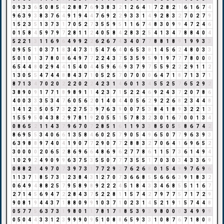
0
9
3
3
6
5
0
8
5
4
2
8
8
7
6
9
3
8
3
2
1
2
6
4
1
7
2
8
2
1
6
1
6
7
4
9
6
3
9
3
8
3
7
6
4
9
1
9
4
4
7
6
9
2
2
9
3
3
1
4
9
2
8
3
2
7
0
2
7
9
1
5
2
3
5
1
3
7
3
1
7
0
5
2
7
3
5
5
9
5
1
1
6
7
4
8
3
0
9
9
4
7
2
4
6
0
1
5
8
4
5
9
7
9
7
2
8
1
1
2
4
0
5
8
4
2
8
3
2
5
4
1
3
4
7
8
8
4
0
4
5
2
2
1
3
1
1
6
9
6
4
9
9
2
2
6
2
6
7
4
3
4
0
7
7
8
8
1
8
9
1
9
9
3
3
0
9
5
5
1
0
3
7
1
8
3
4
7
3
1
5
4
7
6
4
0
6
5
3
8
1
4
5
6
2
4
8
0
3
3
5
0
1
0
1
3
7
8
0
8
6
4
9
7
7
2
2
4
3
7
5
3
5
9
5
9
1
9
7
7
7
8
0
0
0
6
5
4
4
8
0
2
9
4
4
1
5
4
0
4
4
5
9
6
6
9
3
7
9
7
5
5
9
2
2
2
9
1
1
2
1
3
0
5
5
4
7
4
4
8
8
4
3
7
1
0
5
2
5
7
0
7
0
0
0
6
4
7
1
8
7
1
3
7
1
8
7
1
3
4
7
0
2
0
2
2
2
0
2
2
4
2
3
1
4
6
0
1
3
4
5
5
2
5
7
6
5
2
9
2
3
8
9
0
9
1
7
7
1
8
9
8
9
1
1
4
2
3
7
1
5
2
2
4
6
9
2
4
3
7
2
0
7
8
6
4
0
0
3
3
3
5
3
4
7
6
0
5
6
2
0
1
4
0
4
4
0
5
6
2
9
2
2
6
8
2
3
4
4
8
1
4
1
2
3
5
0
5
7
3
2
2
7
5
3
9
7
6
3
9
0
0
7
5
3
8
4
1
8
9
3
2
2
1
3
1
5
5
9
5
0
4
3
8
2
9
7
8
1
9
2
0
5
5
1
5
7
8
3
2
3
0
1
6
7
0
0
1
3
4
0
8
6
5
2
1
1
4
3
7
9
6
7
0
7
2
8
5
1
6
1
1
9
3
3
8
5
0
5
5
8
6
7
4
2
8
6
9
5
5
3
4
0
6
6
1
3
5
8
4
6
0
2
5
7
9
0
5
4
9
6
5
0
7
7
9
6
3
9
3
6
3
9
8
8
9
7
4
0
4
1
9
0
7
7
2
9
0
7
7
2
8
8
3
2
7
0
6
4
1
6
9
6
5
2
3
0
0
0
0
2
0
6
5
2
8
6
9
6
6
4
8
6
9
6
2
7
7
8
6
1
1
5
7
3
6
1
4
9
4
1
0
2
9
2
4
9
0
9
9
6
3
7
5
3
5
5
0
7
7
7
3
5
5
1
7
0
3
0
3
4
3
3
6
9
0
8
8
2
1
4
9
7
0
7
3
9
7
3
1
7
7
2
9
2
7
6
2
6
8
0
1
5
4
9
9
7
6
9
6
1
1
3
7
1
8
5
7
3
1
2
3
8
4
3
1
2
7
0
7
3
6
6
8
5
5
6
6
6
3
9
1
8
3
2
0
6
4
9
4
8
8
2
5
7
9
5
8
9
8
9
2
2
2
4
5
1
8
4
3
3
4
6
8
5
5
1
1
6
7
2
7
1
4
5
6
9
4
7
2
2
8
4
3
7
5
2
2
8
1
1
5
7
4
2
7
9
7
7
5
7
1
7
2
9
9
0
8
1
9
4
4
3
7
1
8
8
0
9
9
1
0
3
7
1
0
2
3
1
4
5
2
1
9
1
5
7
4
4
8
0
5
7
7
5
6
3
7
3
1
9
8
0
1
1
7
8
1
7
8
8
5
3
9
3
9
8
0
0
0
3
4
9
9
9
0
5
0
4
4
3
3
1
2
3
9
9
9
0
9
5
1
0
8
8
6
5
9
3
3
1
0
8
7
6
7
1
8
0
8