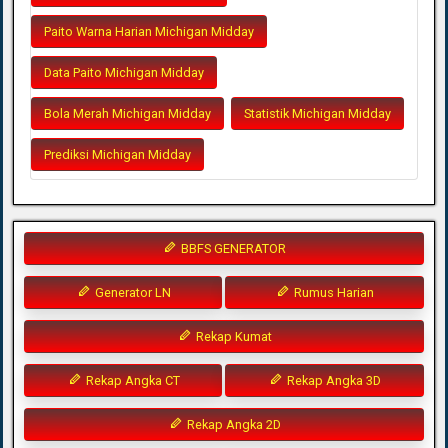
Paito Warna Harian Michigan Midday
Data Paito Michigan Midday
Bola Merah Michigan Midday
Statistik Michigan Midday
Prediksi Michigan Midday
BBFS GENERATOR
Generator LN
Rumus Harian
Rekap Kumat
Rekap Angka CT
Rekap Angka 3D
Rekap Angka 2D