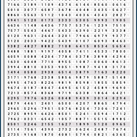
7
1
6
6
3
3
1
8
9
8
1
1
0
9
9
4
3
7
4
2
6
1
4
4
8
8
5
6
0
6
0
6
1
6
7
5
0
1
0
1
3
0
7
7
5
6
5
8
7
6
3
6
7
8
6
4
0
4
8
3
3
4
3
5
8
5
6
2
7
9
8
8
6
0
6
5
5
6
3
9
5
1
1
2
3
1
0
4
3
7
4
0
3
6
9
4
3
4
3
7
2
8
2
7
9
5
9
4
1
5
5
1
2
0
2
0
1
7
3
1
3
3
3
3
6
5
3
0
5
5
9
9
9
3
3
1
9
0
5
5
6
6
3
6
9
1
1
4
8
3
6
4
3
6
9
7
7
5
7
3
5
3
7
6
4
1
2
3
9
3
7
5
1
0
1
7
5
7
7
5
5
5
4
3
7
4
4
6
7
4
5
4
3
3
6
6
3
9
0
9
2
2
1
9
1
3
3
3
8
2
0
1
2
0
2
9
6
3
1
4
2
6
4
4
8
3
2
0
1
1
7
9
6
6
3
6
9
7
9
7
9
3
7
7
5
3
1
2
0
2
2
0
3
3
6
9
4
2
2
4
5
4
3
9
3
0
1
0
7
7
6
0
9
3
3
8
4
6
3
9
9
3
8
2
1
4
8
2
7
9
8
8
8
2
1
7
1
0
8
8
6
4
1
5
6
8
5
3
4
7
5
6
5
4
9
9
4
8
8
7
1
8
8
1
9
9
1
9
7
7
4
0
5
8
4
7
4
1
1
2
4
5
3
3
6
7
8
0
0
0
6
0
5
9
5
0
0
8
8
7
4
2
0
4
4
7
7
8
4
3
0
3
7
8
6
3
8
9
8
8
4
2
9
4
4
1
6
3
0
3
6
0
4
8
3
7
7
1
0
1
8
9
5
5
1
1
0
8
7
6
0
0
6
0
6
8
6
1
3
4
3
9
9
4
4
8
8
1
0
1
0
3
5
3
8
9
0
5
1
6
9
9
8
7
6
9
4
1
8
9
3
1
7
0
7
1
4
9
4
4
0
5
8
0
8
2
9
3
8
2
6
5
1
4
5
3
8
7
9
7
7
1
6
3
9
8
2
2
0
2
3
1
7
1
8
9
7
6
8
5
2
3
3
8
2
5
8
5
6
2
9
8
7
9
7
5
8
8
7
6
5
1
4
8
3
6
9
9
5
5
4
7
6
3
9
8
2
2
6
8
9
8
1
9
1
8
5
9
8
8
1
8
5
5
1
5
8
5
9
5
9
6
7
4
2
0
1
8
7
6
8
0
4
7
2
4
4
9
5
5
6
1
5
2
7
4
5
8
9
8
9
6
9
0
9
7
2
1
3
4
8
5
7
4
2
8
3
6
8
5
9
7
1
9
1
6
3
3
8
2
1
8
6
4
1
6
4
2
1
3
0
2
9
5
5
7
9
7
6
4
6
3
2
6
8
0
0
4
8
3
9
4
3
9
3
3
0
1
4
5
0
2
9
4
4
8
8
7
9
7
4
4
6
1
7
2
4
0
1
1
6
5
0
0
0
4
2
0
7
7
8
8
6
5
2
4
7
9
4
4
2
9
6
5
2
5
2
9
6
6
7
9
5
1
6
5
0
7
6
4
8
2
5
4
9
7
3
0
6
6
7
2
4
1
5
2
7
2
5
7
8
9
5
9
5
6
4
2
6
8
8
5
0
1
1
5
2
4
1
5
0
5
9
4
4
1
7
1
2
3
7
9
6
2
8
0
3
3
1
4
6
5
4
2
6
1
0
5
7
3
8
8
7
1
8
5
5
1
5
6
8
9
8
5
4
8
5
0
1
1
3
2
4
6
1
2
1
5
5
1
1
6
2
7
9
1
8
9
9
9
5
1
2
0
2
0
9
6
5
2
5
1
1
4
5
7
5
6
1
7
4
3
9
0
9
2
7
3
2
5
0
6
2
4
6
2
4
8
7
6
7
6
7
4
2
2
7
3
5
8
9
1
6
8
5
1
8
7
0
7
4
0
8
1
9
5
7
9
4
4
0
8
2
1
3
6
3
6
5
2