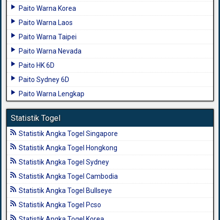
Paito Warna Korea
Paito Warna Laos
Paito Warna Taipei
Paito Warna Nevada
Paito HK 6D
Paito Sydney 6D
Paito Warna Lengkap
Statistik Togel
Statistik Angka Togel Singapore
Statistik Angka Togel Hongkong
Statistik Angka Togel Sydney
Statistik Angka Togel Cambodia
Statistik Angka Togel Bullseye
Statistik Angka Togel Pcso
Statistik Angka Togel Korea