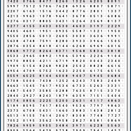
7
4
2
0
2
0
7
6
6
3
8
4
7
7
5
8
2
6
0
6
1
3
2
6
8
6
2
0
5
5
8
0
9
1
1
5
9
9
7
7
7
5
1
2
3
5
7
0
6
6
7
6
2
8
1
6
9
3
6
9
8
8
0
7
7
5
8
7
1
8
2
2
0
7
7
6
1
6
3
9
1
5
1
6
7
3
4
4
2
6
8
7
7
6
4
2
8
0
1
1
1
3
3
7
1
4
2
1
3
4
9
9
6
3
9
1
0
7
8
6
9
6
4
1
5
3
6
7
8
6
0
5
1
3
4
6
0
8
6
5
9
2
7
6
4
0
3
1
7
8
8
8
0
5
5
3
4
3
1
4
5
2
6
4
1
2
5
6
9
6
8
1
3
7
1
0
2
7
7
5
4
1
5
5
1
3
4
3
3
6
0
5
3
0
3
4
6
0
3
3
3
1
9
7
7
2
2
2
9
2
9
4
0
5
5
4
6
0
1
1
1
9
5
1
6
0
9
3
5
8
5
5
8
7
6
1
3
2
1
3
1
9
5
0
5
9
5
5
0
5
2
8
5
6
2
5
0
1
3
4
2
6
0
5
5
3
0
3
0
3
3
6
3
6
9
9
9
9
1
1
5
6
3
8
2
4
7
4
8
3
7
5
9
1
1
8
2
8
0
8
3
9
3
3
6
3
9
6
6
3
1
5
0
5
5
2
8
7
6
4
0
3
5
4
9
8
4
1
8
9
4
1
4
4
8
6
2
6
8
5
6
9
6
9
6
6
0
1
6
7
3
8
6
8
5
9
7
7
2
9
8
2
6
4
1
8
3
7
1
8
9
5
6
8
5
5
8
3
6
9
3
8
1
8
9
0
5
3
3
6
2
9
6
5
2
0
8
9
2
2
1
9
0
6
6
5
3
9
6
6
2
2
2
6
8
9
1
0
4
4
9
9
7
0
7
8
8
5
0
5
4
2
1
1
2
6
7
1
9
1
9
8
2
0
2
0
0
4
3
7
2
3
4
0
4
1
9
0
9
9
5
1
5
4
9
8
2
6
8
5
9
8
2
8
1
2
5
0
2
2
8
8
2
8
1
6
6
1
6
7
4
9
5
4
9
4
7
0
9
9
5
7
5
2
7
1
6
2
3
5
2
2
5
0
5
6
1
7
5
3
6
5
1
5
6
0
5
5
9
5
6
5
2
5
7
8
1
4
4
8
6
0
0
8
8
9
4
0
7
7
5
9
4
5
9
0
6
8
4
3
0
7
0
8
8
5
0
0
0
0
7
4
3
8
2
1
2
5
2
7
6
2
4
3
7
7
5
8
3
2
2
4
0
9
9
8
6
6
3
9
1
5
4
5
9
7
6
1
7
8
9
5
3
4
7
6
7
3
3
6
5
2
6
3
9
3
3
3
1
4
1
4
8
7
6
5
4
0
7
7
3
5
8
5
4
0
2
8
8
7
7
6
3
5
8
8
7
1
5
6
3
3
7
0
7
2
8
4
0
4
2
9
2
7
9
8
2
4
3
7
1
8
7
9
7
6
3
5
9
5
7
1
5
1
6
5
4
0
4
4
8
1
7
4
2
0
8
5
6
2
2
2
2
5
7
5
2
0
0
0
2
6
3
1
4
4
1
1
7
8
4
8
6
3
9
5
1
8
9
8
8
5
9
5
5
7
4
1
7
8
8
5
4
0
4
9
5
3
6
9
7
7
9
7
7
9
8
6
3
9
2
3
7
3
1
6
7
0
8
8
5
4
3
1
4
1
6
6
0
6
3
8
8
3
2
1
4
3
8
2
2
8
1
2
3
6
5
1
3
4
9
1
5
5
1
7
6
1
4
5
2
0
6
7
4
8
3
0
8
8
7
7
4
8
3
7
7
2
7
9
7
0
5
2
7
0
1
9
5
5
3
5
6
2
8
9
9
5
8
4
2
8
2
7
9
8
5
8
1
9
0
8
6
9
6
7
8
2
6
8
9
9
5
9
5
5
9
5
5
1
3
4
8
4
3
3
9
7
1
8
6
2
2
8
1
5
5
6
3
9
8
9
0
9
9
5
5
6
4
1
5
4
2
9
2
9
7
3
8
2
2
9
0
9
9
7
9
4
1
5
1
4
5
2
7