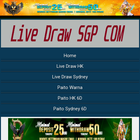
Home
Live Draw HK
Live Draw Sydney
Paito Warna
Paito HK 6D
Paito Sydney 6D