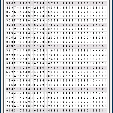
3
9
6
5
2
8
1
6
2
8
2
6
2
4
6
3
7
2
2
4
2
1
8
9
8
8
8
3
6
9
1
9
7
9
7
4
9
8
7
6
1
6
6
9
6
2
3
6
5
2
4
0
4
3
7
1
5
4
9
4
6
1
9
0
9
9
8
1
9
1
8
7
7
6
4
4
0
3
6
9
5
7
0
7
7
5
4
0
0
0
8
0
8
8
7
1
2
2
8
1
5
2
9
9
9
3
3
6
3
9
5
1
9
3
3
2
9
5
8
4
3
1
2
6
8
5
9
0
8
8
4
3
7
3
1
6
7
0
9
9
3
2
2
5
7
3
9
2
0
2
6
7
1
8
9
3
0
5
8
4
9
8
8
5
4
3
6
5
5
1
5
9
2
3
5
4
7
2
5
7
4
9
2
6
8
6
7
2
2
4
7
8
0
0
0
0
9
7
6
4
6
7
0
0
0
5
4
1
2
3
1
4
1
2
3
3
1
6
5
2
7
9
5
0
5
3
9
8
0
8
7
0
2
2
4
1
1
8
6
5
7
3
5
4
9
2
9
3
4
7
8
7
2
6
8
4
5
6
3
9
8
5
6
5
2
7
0
1
9
1
6
8
0
0
0
9
6
1
3
4
5
2
5
2
7
7
8
0
0
0
5
6
2
2
4
2
0
2
1
3
6
1
7
2
9
1
3
2
2
4
8
8
0
5
5
0
3
8
8
7
5
6
4
4
8
2
7
6
8
5
0
4
6
9
6
9
7
7
1
8
9
9
6
5
2
0
9
9
1
1
4
8
3
1
4
8
3
7
9
7
1
3
7
9
7
2
5
9
5
5
4
1
2
7
9
2
5
0
8
8
9
8
3
6
9
3
6
1
7
8
1
4
8
5
4
6
2
2
2
4
1
6
4
1
5
2
9
4
6
1
5
5
8
6
5
X
X
X
X
X
0
4
0
0
0
7
7
1
6
7
4
1
9
0
9
7
0
8
1
9
2
0
0
7
7
9
6
1
2
3
0
1
9
2
2
3
3
7
5
3
7
6
3
1
4
8
2
6
8
5
7
4
8
4
3
2
0
8
8
7
4
7
8
0
8
3
7
0
5
5
9
9
4
5
9
2
0
4
0
4
6
0
2
0
2
6
5
5
0
5
0
4
3
9
3
3
1
0
5
5
4
9
1
7
8
0
6
1
8
9
1
2
4
0
4
7
5
5
5
1
9
4
9
4
4
1
4
3
6
9
6
9
4
1
5
7
3
6
0
6
5
9
9
9
9
6
4
3
0
3
4
9
1
9
1
9
5
8
6
5
9
8
5
8
4
7
6
5
6
2
4
7
8
5
4
1
8
1
6
7
0
6
7
1
8
2
4
8
1
9
8
7
5
8
4
7
6
6
1
7
6
6
2
2
4
7
2
3
8
2
1
3
0
0
0
3
9
8
4
3
7
5
8
6
5
0
8
1
8
9
2
6
9
5
5
2
3
8
5
4
0
4
4
1
5
1
6
5
2
7
5
4
1
2
3
8
2
7
0
7
4
1
9
6
6
1
0
6
0
6
8
8
7
4
2
1
0
9
8
8
8
1
4
1
5
8
5
4
4
8
0
2
4
1
5
9
6
9
5
5
2
2
7
3
1
5
4
6
2
8
5
1
9
2
2
1
7
0
4
4
4
9
7
8
6
0
9
6
1
7
7
9
4
0
4
8
1
9
2
2
5
6
3
5
8
3
0
4
3
7
3
1
9
7
7
4
0
9
2
2
1
2
1
3
4
0
8
0
1
1
6
3
8
3
2
1
5
0
0
0
3
7
6
8
5
7
6
0
3
3
8
8
5
9
5
9
8
4
7
2
1
8
6
9
6
9
7
2
9
2
6
2
7
7
5
4
6
8
8
7
7
2
9
6
6
5
4
9
8
8
2
2
0
5
5
2
0
8
1
9
0
6
7
8
6
9
4
8
8
7
9
9
9
6
6
0
1
6
3
9
7
7
4
2
6
6
3
3
8
2
4
9
8
6
5
5
9
8
0
8
8
8
3
0
3
3
9
3
1
4