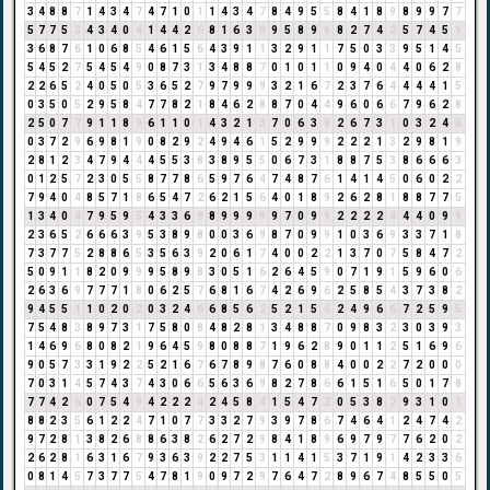
3
4
8
8
7
1
4
3
4
7
4
7
1
0
1
1
4
3
4
7
8
4
9
5
5
8
4
1
8
9
8
9
9
7
7
5
7
7
5
3
4
3
4
0
4
1
4
4
2
6
8
1
6
3
9
9
5
8
9
8
8
2
7
4
2
5
7
4
5
9
3
6
8
7
6
1
0
6
8
5
4
6
1
5
6
4
3
9
1
1
3
2
9
1
1
7
5
0
3
3
9
5
1
4
5
5
4
5
2
7
5
4
5
4
9
0
8
7
3
1
3
4
8
8
7
0
1
0
1
1
0
9
4
0
4
4
0
6
2
8
2
2
6
5
2
4
0
5
0
5
3
6
5
2
7
9
7
9
9
9
3
2
1
6
7
2
3
7
6
4
4
4
4
1
5
0
3
5
0
5
2
9
5
8
4
7
7
8
2
1
8
4
6
2
8
8
7
0
4
4
9
6
0
6
6
7
9
6
2
8
2
5
0
7
7
9
1
1
8
9
6
1
1
0
1
4
3
2
1
3
7
0
6
3
9
2
6
7
3
1
0
3
2
4
6
0
3
7
2
9
6
9
8
1
9
0
8
2
9
2
4
9
4
6
1
5
2
9
9
9
2
2
2
1
3
2
9
8
1
9
2
8
1
2
3
4
7
9
4
4
4
5
5
3
8
3
8
9
5
5
0
6
7
3
1
8
8
7
5
3
8
6
6
6
3
0
1
2
5
7
2
3
0
5
5
8
7
7
8
6
5
9
7
6
4
7
4
8
7
6
1
4
1
4
5
0
6
0
2
2
7
9
4
0
4
8
5
7
1
8
6
5
4
7
2
6
2
1
5
6
4
0
1
8
9
2
6
2
8
1
8
8
7
7
5
1
3
4
0
4
7
9
5
9
5
4
3
3
6
9
8
9
9
9
9
9
7
0
9
9
2
2
2
2
4
4
4
0
9
9
2
3
6
5
2
6
6
6
3
9
5
3
8
9
8
0
0
3
6
9
8
7
0
9
9
1
0
3
6
9
3
3
7
1
8
7
3
7
7
5
2
8
8
6
5
3
5
6
3
9
2
0
6
1
7
4
0
0
2
2
1
3
7
0
7
5
8
4
7
2
5
0
9
1
1
8
2
0
9
9
9
5
8
9
8
3
0
5
1
6
2
6
4
5
9
0
7
1
9
1
5
9
6
0
6
2
6
3
6
9
7
7
7
1
8
0
6
2
5
7
6
8
1
6
7
4
2
6
9
6
2
5
8
5
4
3
7
3
8
2
9
4
5
5
1
1
0
2
0
2
0
3
2
4
6
6
8
5
6
2
5
2
1
5
6
2
4
9
6
6
7
2
5
9
5
7
5
4
8
3
8
9
7
3
1
7
5
8
0
8
4
8
2
8
1
3
4
8
8
7
0
9
8
3
2
3
0
3
9
3
1
4
6
9
6
8
0
8
2
1
9
6
4
5
9
8
0
8
8
7
1
9
6
2
8
9
0
1
1
2
5
1
6
9
6
9
0
5
7
3
3
1
9
2
2
5
2
1
6
7
6
7
8
9
8
7
6
0
8
8
4
0
0
2
2
7
2
0
0
0
7
0
3
1
4
5
7
4
3
7
4
3
0
6
6
5
6
3
6
9
8
2
7
8
6
6
1
5
1
6
5
0
1
7
8
7
7
4
2
6
0
7
5
4
9
4
2
2
2
4
2
4
5
8
4
1
5
4
7
2
0
5
3
8
2
9
3
1
0
1
8
8
2
3
5
6
1
2
2
4
7
1
0
7
7
3
3
2
7
9
3
9
7
8
6
7
4
6
4
1
2
4
7
4
2
9
7
2
8
1
3
8
2
6
8
8
6
3
8
2
6
2
7
2
9
8
4
1
8
9
6
9
7
9
7
7
6
2
0
2
2
6
2
8
1
6
3
1
6
7
9
3
6
3
9
2
2
7
5
3
1
1
4
1
5
3
7
1
9
1
4
2
3
3
6
0
8
1
4
5
7
3
7
7
5
4
7
8
1
9
0
9
7
2
9
7
6
4
7
2
8
9
6
7
4
8
5
5
0
5