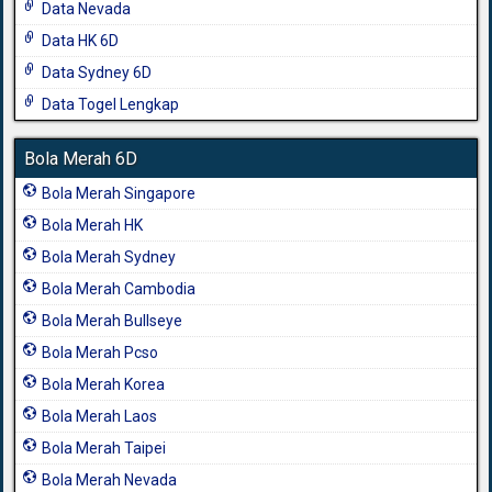
Data Nevada
Data HK 6D
Data Sydney 6D
Data Togel Lengkap
Bola Merah 6D
Bola Merah Singapore
Bola Merah HK
Bola Merah Sydney
Bola Merah Cambodia
Bola Merah Bullseye
Bola Merah Pcso
Bola Merah Korea
Bola Merah Laos
Bola Merah Taipei
Bola Merah Nevada