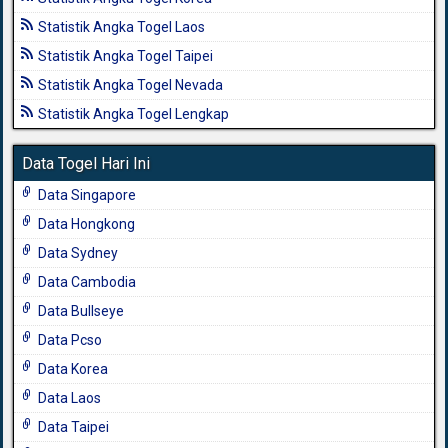
Statistik Angka Togel Laos
Statistik Angka Togel Taipei
Statistik Angka Togel Nevada
Statistik Angka Togel Lengkap
Data Togel Hari Ini
Data Singapore
Data Hongkong
Data Sydney
Data Cambodia
Data Bullseye
Data Pcso
Data Korea
Data Laos
Data Taipei