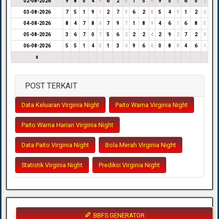
02-08-2026
9
8
5
4
9
6
2
8
1
5
6
9
5
5
6
5
2
03-08-2026
7
5
1
9
1
2
7
9
6
2
8
5
4
9
1
2
3
04-08-2026
8
4
7
8
6
7
9
7
1
8
9
4
6
1
6
8
5
05-08-2026
3
6
7
0
7
5
6
2
2
2
4
2
9
2
7
2
9
06-08-2026
5
5
1
4
5
1
3
4
9
6
6
0
8
8
4
6
1
x
POST TERKAIT
Data Keluaran Virginia Night
Paito Warna Virginia Night
Paito Warna Harian Virginia Night
Data Paito Virginia Night
Bola Merah Virginia Night
Statistik Virginia Night
Prediksi Virginia Night
BBFS GENERATOR