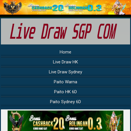
Home
Live Draw HK
Live Draw Sydney
Paito Warna
Paito HK 6D
Paito Sydney 6D