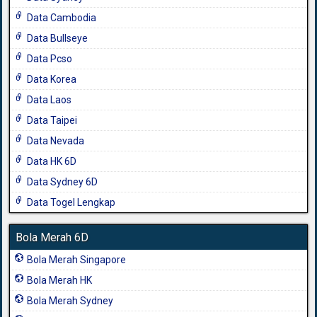
Data Cambodia
Data Bullseye
Data Pcso
Data Korea
Data Laos
Data Taipei
Data Nevada
Data HK 6D
Data Sydney 6D
Data Togel Lengkap
Bola Merah 6D
Bola Merah Singapore
Bola Merah HK
Bola Merah Sydney