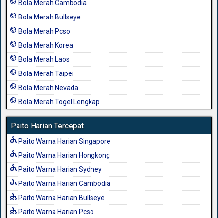
Bola Merah Cambodia
Bola Merah Bullseye
Bola Merah Pcso
Bola Merah Korea
Bola Merah Laos
Bola Merah Taipei
Bola Merah Nevada
Bola Merah Togel Lengkap
Paito Harian Tercepat
Paito Warna Harian Singapore
Paito Warna Harian Hongkong
Paito Warna Harian Sydney
Paito Warna Harian Cambodia
Paito Warna Harian Bullseye
Paito Warna Harian Pcso