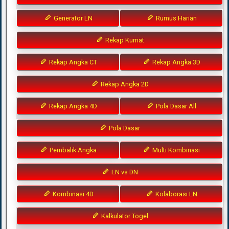
Generator LN
Rumus Harian
Rekap Kumat
Rekap Angka CT
Rekap Angka 3D
Rekap Angka 2D
Rekap Angka 4D
Pola Dasar All
Pola Dasar
Pembalik Angka
Multi Kombinasi
LN vs DN
Kombinasi 4D
Kolaborasi LN
Kalkulator Togel