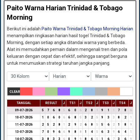
Paito Warna Harian Trinidad & Tobago
Morning
Berikut ini adalah
Paito Warna Trinidad & Tobago Morning Harian
menampilkan ringkasan harian hasil togel Trinidad & Tobago
Morning, dengan setiap angka ditandai warna yang berbeda.
Alat ini memudahkan pemain dalam mengenali tren dan pola
keluaran dengan cepat dan efektif, sehingga sangat berguna
untuk merumuskan strategi taruhan jangka panjang.
CLEAR
TANGGAL
RESULT
J
TS1
J
TS2
J
TS3
J
TS4
J
09-07-2026
5
7
6
8
5
6
0
6
2
8
1
9
1
1
7
8
6
10-07-2026
1
0
6
0
6
6
8
5
3
2
5
9
3
3
8
2
1
11-07-2026
2
5
2
8
1
2
9
2
6
8
5
5
6
2
1
8
9
13-07-2026
7
0
9
6
6
9
8
8
1
4
5
6
3
9
6
4
1
14-07-2026
3
8
3
3
6
0
9
9
8
6
5
1
6
7
3
6
9