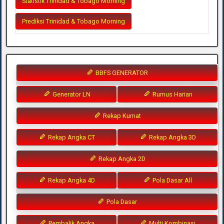
Statistik Trinidad & Tobago Morning
Prediksi Trinidad & Tobago Morning
BBFS GENERATOR
Generator LN
Rumus Harian
Rekap Kumat
Rekap Angka CT
Rekap Angka 3D
Rekap Angka 2D
Rekap Angka 4D
Pola Dasar All
Pola Dasar
Pembalik Angka
Multi Kombinasi