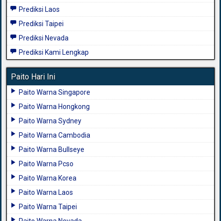
Prediksi Laos
Prediksi Taipei
Prediksi Nevada
Prediksi Kami Lengkap
Paito Hari Ini
Paito Warna Singapore
Paito Warna Hongkong
Paito Warna Sydney
Paito Warna Cambodia
Paito Warna Bullseye
Paito Warna Pcso
Paito Warna Korea
Paito Warna Laos
Paito Warna Taipei
Paito Warna Nevada