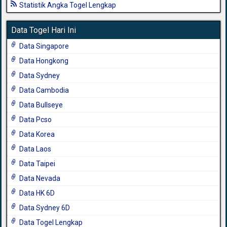
Statistik Angka Togel Lengkap
Data Togel Hari Ini
Data Singapore
Data Hongkong
Data Sydney
Data Cambodia
Data Bullseye
Data Pcso
Data Korea
Data Laos
Data Taipei
Data Nevada
Data HK 6D
Data Sydney 6D
Data Togel Lengkap