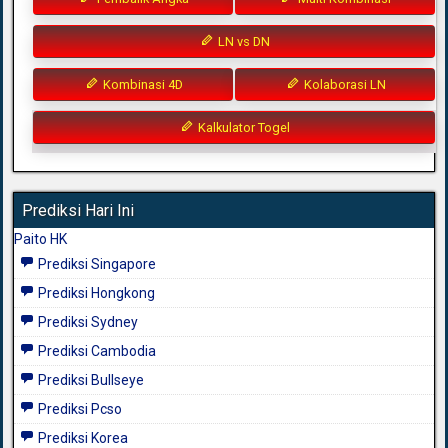
LN vs DN
Kombinasi 4D
Kolaborasi LN
Kalkulator Togel
Prediksi Hari Ini
Paito HK
Prediksi Singapore
Prediksi Hongkong
Prediksi Sydney
Prediksi Cambodia
Prediksi Bullseye
Prediksi Pcso
Prediksi Korea