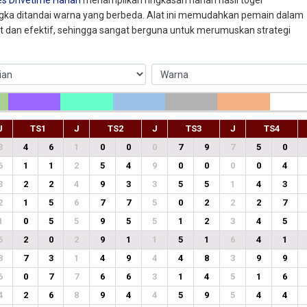
s Drivetime Harian
menampilkan ringkasan harian hasil togel
gka ditandai warna yang berbeda. Alat ini memudahkan pemain dalam
t dan efektif, sehingga sangat berguna untuk merumuskan strategi
J
TS1
J
TS2
J
TS3
J
TS4
3
4
6
1
0
0
0
7
9
7
5
0
6
1
1
2
5
4
9
0
0
0
0
4
3
2
2
4
9
3
3
5
5
1
4
3
2
1
5
6
7
7
5
0
2
2
2
7
1
0
5
5
9
5
5
1
2
3
4
5
6
2
0
2
9
1
1
5
1
6
4
1
8
7
3
1
4
9
4
4
8
3
9
9
6
0
7
7
6
6
3
1
4
5
1
6
4
2
6
8
9
4
4
5
9
5
4
4