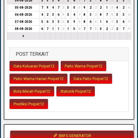
04-08-2026
3
9
3
4
7
3
6
9
7
3
1
8
9
8
2
3
5
05-08-2026
7
9
4
7
2
5
0
5
9
2
2
2
1
3
4
2
6
06-08-2026
4
2
3
6
9
3
4
7
8
3
2
8
7
6
3
3
6
07-08-2026
5
6
3
3
6
0
9
9
8
6
5
1
6
7
3
6
9
08-08-2026
6
7
1
1
2
1
5
6
7
7
5
0
2
2
2
7
9
x
POST TERKAIT
Data Keluaran Poipet12
Paito Warna Poipet12
Paito Warna Harian Poipet12
Data Paito Poipet12
Bola Merah Poipet12
Statistik Poipet12
Prediksi Poipet12
BBFS GENERATOR