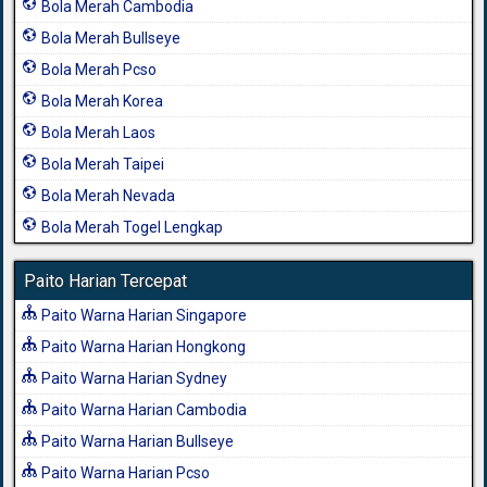
Bola Merah Cambodia
Bola Merah Bullseye
Bola Merah Pcso
Bola Merah Korea
Bola Merah Laos
Bola Merah Taipei
Bola Merah Nevada
Bola Merah Togel Lengkap
Paito Harian Tercepat
Paito Warna Harian Singapore
Paito Warna Harian Hongkong
Paito Warna Harian Sydney
Paito Warna Harian Cambodia
Paito Warna Harian Bullseye
Paito Warna Harian Pcso