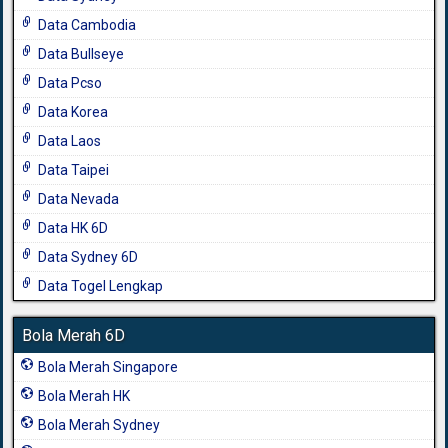
Data Cambodia
Data Bullseye
Data Pcso
Data Korea
Data Laos
Data Taipei
Data Nevada
Data HK 6D
Data Sydney 6D
Data Togel Lengkap
Bola Merah 6D
Bola Merah Singapore
Bola Merah HK
Bola Merah Sydney