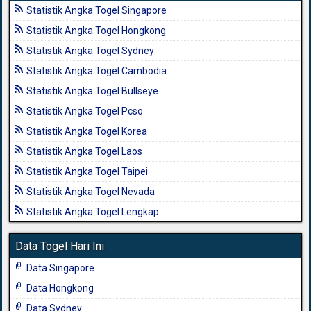
Statistik Angka Togel Singapore
Statistik Angka Togel Hongkong
Statistik Angka Togel Sydney
Statistik Angka Togel Cambodia
Statistik Angka Togel Bullseye
Statistik Angka Togel Pcso
Statistik Angka Togel Korea
Statistik Angka Togel Laos
Statistik Angka Togel Taipei
Statistik Angka Togel Nevada
Statistik Angka Togel Lengkap
Data Togel Hari Ini
Data Singapore
Data Hongkong
Data Sydney