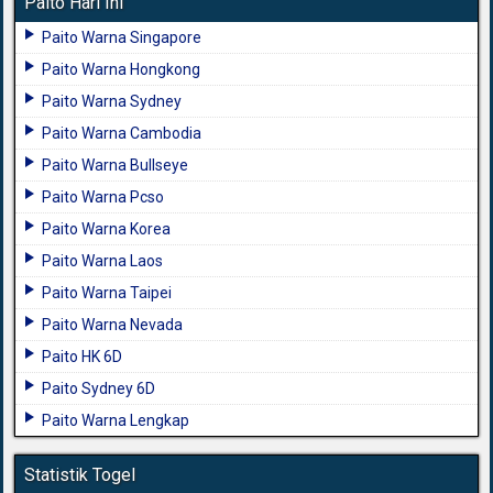
Paito Hari Ini
Paito Warna Singapore
Paito Warna Hongkong
Paito Warna Sydney
Paito Warna Cambodia
Paito Warna Bullseye
Paito Warna Pcso
Paito Warna Korea
Paito Warna Laos
Paito Warna Taipei
Paito Warna Nevada
Paito HK 6D
Paito Sydney 6D
Paito Warna Lengkap
Statistik Togel