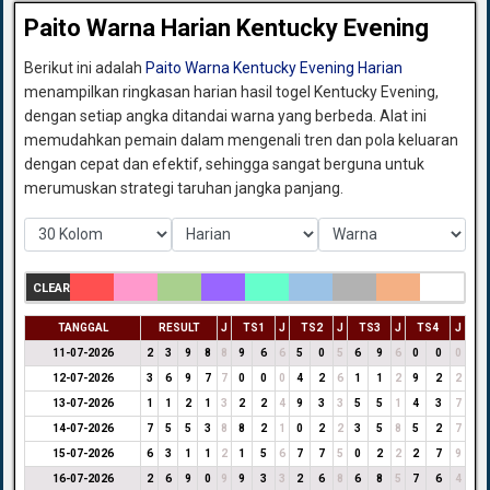
Paito Warna Harian Kentucky Evening
Berikut ini adalah
Paito Warna Kentucky Evening Harian
menampilkan ringkasan harian hasil togel Kentucky Evening,
dengan setiap angka ditandai warna yang berbeda. Alat ini
memudahkan pemain dalam mengenali tren dan pola keluaran
dengan cepat dan efektif, sehingga sangat berguna untuk
merumuskan strategi taruhan jangka panjang.
CLEAR
TANGGAL
RESULT
J
TS1
J
TS2
J
TS3
J
TS4
J
11-07-2026
2
3
9
8
8
9
6
6
5
0
5
6
9
6
0
0
0
12-07-2026
3
6
9
7
7
0
0
0
4
2
6
1
1
2
9
2
2
13-07-2026
1
1
2
1
3
2
2
4
9
3
3
5
5
1
4
3
7
14-07-2026
7
5
5
3
8
8
2
1
0
2
2
3
5
8
5
2
7
15-07-2026
6
3
1
1
2
1
5
6
7
7
5
0
2
2
2
7
9
16-07-2026
2
6
9
0
9
9
3
3
2
6
8
6
8
5
7
6
4