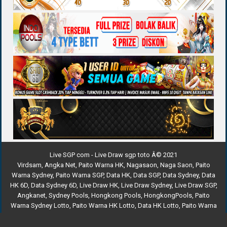
Live SGP com - Live Draw sgp toto Â© 2021
Virdsam
,
Angka Net
,
Paito Warna HK
,
Nagasaon
,
Naga Saon
,
Paito
Warna Sydney
,
Paito Warna SGP
,
Data HK
,
Data SGP
,
Data Sydney
,
Data
HK 6D
,
Data Sydney 6D
,
Live Draw HK
,
Live Draw Sydney
,
Live Draw SGP
,
Angkanet
,
Sydney Pools
,
Hongkong Pools
,
HongkongPools
,
Paito
Warna Sydney Lotto
,
Paito Warna HK Lotto
,
Data HK Lotto
,
Paito Warna
HK Lotto
,
Paito Warna Sydney Lotto
,
HK Pools Asli