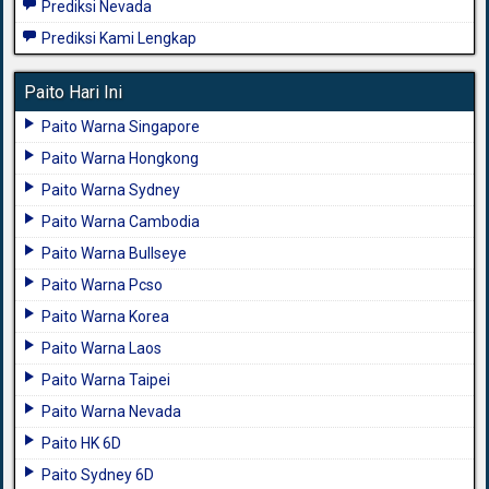
Prediksi Nevada
Prediksi Kami Lengkap
Paito Hari Ini
Paito Warna Singapore
Paito Warna Hongkong
Paito Warna Sydney
Paito Warna Cambodia
Paito Warna Bullseye
Paito Warna Pcso
Paito Warna Korea
Paito Warna Laos
Paito Warna Taipei
Paito Warna Nevada
Paito HK 6D
Paito Sydney 6D