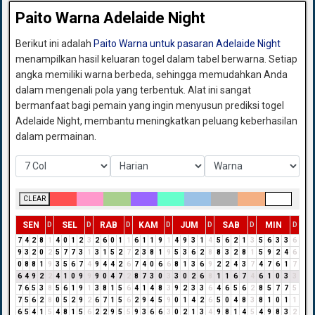
Paito Warna Adelaide Night
Berikut ini adalah
Paito Warna untuk pasaran Adelaide Night
menampilkan hasil keluaran togel dalam tabel berwarna. Setiap
angka memiliki warna berbeda, sehingga memudahkan Anda
dalam mengenali pola yang terbentuk. Alat ini sangat
bermanfaat bagi pemain yang ingin menyusun prediksi togel
Adelaide Night, membantu meningkatkan peluang keberhasilan
dalam permainan.
CLEAR
SEN
SEL
RAB
KAM
JUM
SAB
MIN
D
D
D
D
D
D
D
7
4
2
8
1
4
0
1
2
3
2
6
0
1
1
6
1
1
9
1
4
9
3
1
4
5
6
2
1
3
5
6
3
3
6
9
3
2
0
2
5
7
7
3
1
3
1
5
2
7
2
3
8
1
9
5
3
6
2
8
8
3
2
8
1
5
9
2
4
6
0
8
8
1
9
3
5
6
7
4
9
4
4
2
6
7
4
0
6
6
8
1
3
6
9
2
2
4
3
7
4
7
6
1
7
6
4
9
2
2
4
1
0
9
9
9
0
4
7
2
8
7
3
0
3
3
0
2
6
8
1
1
6
7
4
6
1
0
3
3
7
6
5
3
8
5
6
1
9
1
3
8
1
5
6
4
1
4
8
3
9
2
3
3
6
4
6
5
6
2
8
5
7
7
5
7
5
6
2
8
0
5
2
9
2
6
7
1
5
6
2
9
4
5
9
0
1
4
2
6
5
0
4
8
3
8
1
0
1
1
6
5
4
1
5
4
8
1
5
6
2
2
9
5
5
9
3
6
6
3
0
2
1
3
4
9
8
1
4
5
4
9
8
3
2