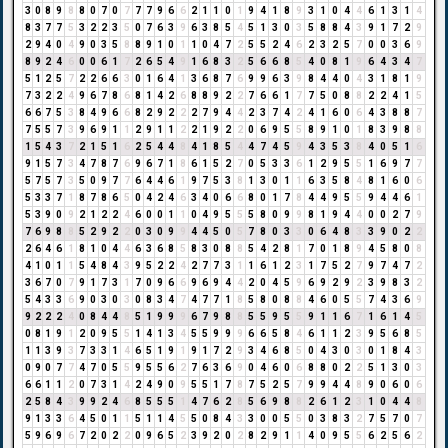
3
0
8
9
8
8
0
7
0
7
7
7
9
6
6
2
1
1
0
1
9
4
1
8
9
3
1
0
4
4
6
1
3
1
4
8
3
7
7
5
3
2
2
3
5
0
7
6
3
9
6
3
8
5
4
5
1
3
0
3
5
8
8
4
3
9
1
7
2
9
2
9
4
0
4
9
0
3
5
8
8
9
1
0
1
1
0
4
7
2
5
5
2
4
6
2
3
2
5
7
0
0
3
6
9
8
9
2
4
6
0
0
6
1
7
2
6
5
4
9
1
6
8
3
2
5
6
6
8
5
4
0
8
1
9
6
4
3
4
7
5
1
2
5
7
2
2
6
6
3
0
1
6
4
1
3
6
8
7
6
9
9
6
3
9
8
4
4
0
4
3
1
8
1
9
7
3
2
2
4
9
6
7
8
6
8
1
4
2
6
8
8
9
2
2
7
6
6
1
7
7
5
0
8
8
2
2
4
1
5
6
6
7
5
3
8
4
9
6
6
8
2
9
2
2
2
7
9
4
4
2
3
7
4
2
4
1
6
0
6
4
3
8
8
7
7
5
5
7
3
9
6
9
1
1
2
9
1
1
2
2
1
9
2
2
0
6
9
5
5
8
9
1
0
1
8
3
9
8
8
1
5
4
3
7
2
1
5
1
6
2
5
4
4
8
4
1
8
5
4
4
7
4
5
9
4
3
5
3
8
4
0
5
1
6
9
1
5
7
3
4
7
8
7
6
9
6
7
1
8
6
1
5
2
7
0
5
3
3
6
1
2
9
5
5
1
6
9
7
7
5
7
5
7
3
5
0
9
7
7
6
4
4
6
1
9
7
5
3
8
1
3
0
1
1
6
3
5
8
4
8
1
6
0
6
5
3
3
7
1
8
7
8
6
5
0
4
2
4
6
3
4
0
6
6
8
0
1
7
8
4
4
9
5
5
9
4
4
6
1
5
3
9
0
9
2
1
2
2
4
6
0
0
1
1
0
4
9
5
5
5
8
0
9
9
8
1
9
4
4
0
0
2
7
9
7
6
9
8
8
5
2
9
2
2
0
3
0
9
9
4
4
5
0
5
7
8
0
3
3
0
6
4
8
3
3
9
0
2
2
2
6
4
6
1
8
1
0
4
4
6
3
6
8
5
8
3
0
8
8
5
4
2
8
1
7
0
1
8
9
4
5
8
0
8
4
1
0
1
1
5
4
8
4
3
9
5
2
2
4
2
7
7
3
1
1
6
1
2
3
1
7
5
2
7
9
7
4
7
2
3
6
7
0
7
9
1
7
3
1
7
0
9
6
6
9
6
9
4
4
2
0
4
5
9
6
9
2
9
2
3
9
8
3
2
5
4
3
3
6
9
0
3
0
3
0
8
3
4
7
4
7
7
1
8
5
8
0
8
8
4
6
0
5
5
7
4
3
6
9
9
2
2
2
4
0
8
4
4
8
5
1
9
9
9
6
7
9
8
8
5
5
9
5
5
9
1
1
6
7
1
6
1
4
5
0
8
1
9
1
2
0
9
5
5
1
4
1
3
4
5
5
9
9
9
6
6
5
8
4
6
1
1
2
3
9
5
6
8
5
1
1
3
9
3
7
3
3
1
4
6
5
1
9
1
9
1
7
2
9
3
4
6
8
5
0
4
3
0
3
0
1
8
4
3
0
9
0
7
7
4
7
0
5
5
9
5
5
6
2
7
6
3
6
9
0
4
6
0
6
8
8
0
2
2
5
1
3
0
3
6
6
1
1
2
0
7
3
1
4
2
4
9
0
9
5
5
1
7
8
7
5
2
5
7
9
9
4
4
8
9
0
6
0
6
2
5
8
4
3
9
9
2
4
6
8
5
5
5
1
4
7
6
2
8
5
6
9
8
8
2
6
1
2
3
1
0
4
4
8
9
1
3
3
6
4
5
0
1
1
5
1
1
4
5
5
0
8
4
3
3
0
0
5
5
0
3
8
3
2
7
5
7
0
7
5
9
6
9
6
7
2
0
2
2
0
9
6
5
2
3
9
2
0
2
8
2
9
1
1
4
0
9
5
5
6
2
5
6
2