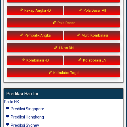
Rekap Angka 4D
Pola Dasar All
Pola Dasar
Pembalik Angka
Multi Kombinasi
LN vs DN
Kombinasi 4D
Kolaborasi LN
Kalkulator Togel
Prediksi Hari Ini
Paito HK
Prediksi Singapore
Prediksi Hongkong
Prediksi Sydney