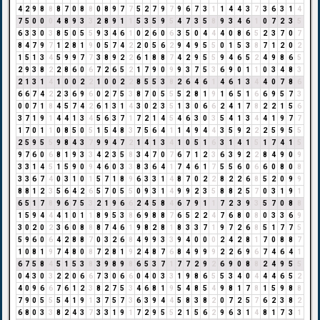
4
2
9
8
8
8
7
0
8
8
0
8
9
7
7
5
2
7
9
7
9
6
7
3
1
1
4
4
3
7
3
6
3
1
4
7
5
0
0
0
4
8
9
3
3
2
8
9
1
1
5
3
5
9
5
4
7
3
5
8
9
3
4
6
1
0
7
2
3
5
6
3
3
0
3
8
5
0
5
5
9
3
4
6
1
0
2
6
0
6
3
5
0
4
4
4
0
8
6
5
2
3
7
0
7
8
4
7
9
7
1
2
8
1
9
0
5
7
4
2
2
0
5
6
2
9
4
9
5
5
0
1
5
3
8
7
1
2
0
2
1
5
1
3
4
5
9
9
7
7
3
8
9
2
2
6
1
8
8
7
4
2
9
5
5
9
4
6
5
2
4
9
8
6
5
2
9
3
8
2
2
8
6
0
6
7
2
6
5
2
1
7
9
0
9
9
3
7
5
3
6
9
0
1
1
0
3
4
8
3
2
1
3
1
4
1
0
0
2
2
1
0
0
2
2
8
5
5
3
8
2
6
4
6
1
4
6
1
3
4
4
0
7
8
6
6
6
7
4
2
2
3
6
9
6
0
2
7
5
3
8
7
0
5
5
5
2
8
1
9
1
6
5
1
6
6
9
5
7
3
0
0
7
1
8
4
5
7
4
2
6
1
3
1
4
3
0
2
3
5
1
3
0
6
6
2
4
1
7
8
2
2
1
5
6
3
7
1
9
1
4
4
1
3
4
5
6
3
7
1
7
2
1
4
5
4
6
3
0
3
5
4
1
3
4
4
1
9
7
7
1
7
0
1
1
0
8
5
0
5
1
5
4
8
3
7
5
6
4
1
1
4
9
4
4
3
5
9
2
2
2
5
9
5
5
2
5
9
5
5
9
8
4
3
7
9
9
4
7
2
1
4
1
3
4
1
0
5
1
6
3
1
4
1
5
1
7
4
1
5
9
7
6
0
6
8
1
9
3
3
4
2
3
5
8
3
4
7
0
7
6
7
1
2
3
6
3
9
2
2
8
4
9
0
9
3
3
1
4
5
1
5
9
0
9
4
6
0
3
3
8
3
6
4
1
7
4
6
1
7
5
5
6
0
6
6
0
8
0
8
3
3
6
7
4
0
3
1
0
1
5
7
1
8
9
6
3
3
1
4
8
7
0
2
2
8
2
2
6
8
5
2
0
9
9
8
8
1
2
3
5
6
4
2
6
5
7
0
5
5
0
9
3
1
4
9
9
2
3
5
8
8
2
5
7
0
3
1
9
1
6
5
1
7
8
9
6
7
5
3
2
1
9
6
6
2
4
5
8
4
6
7
9
1
1
7
2
3
9
3
5
7
0
8
8
1
5
9
4
4
4
1
0
1
1
8
9
5
3
8
6
9
8
8
7
6
5
2
2
4
7
6
8
0
8
0
3
3
6
9
3
0
2
0
2
3
6
0
8
8
8
7
4
6
1
9
8
2
8
1
8
3
3
7
1
9
7
2
6
8
5
1
7
7
5
5
9
6
0
6
4
2
8
8
7
0
3
2
6
8
4
9
9
3
3
9
4
0
0
0
2
4
2
8
1
7
0
8
8
7
1
0
8
1
9
7
4
8
0
8
7
2
8
1
9
2
4
8
7
6
8
4
9
9
9
2
2
6
9
6
7
4
6
4
1
6
7
5
8
4
5
1
5
3
8
3
9
8
9
8
6
5
3
7
1
7
7
2
9
2
6
9
0
8
8
2
4
9
5
5
0
4
3
0
3
2
2
0
6
6
7
3
0
6
6
0
4
0
3
3
1
9
8
6
5
5
3
4
0
4
4
4
6
5
2
4
0
9
6
6
7
6
1
2
3
8
2
7
5
3
4
6
8
1
9
5
4
8
5
4
9
8
1
7
8
1
5
9
8
8
7
9
0
5
5
5
4
1
9
1
3
7
5
7
3
6
3
9
4
4
5
8
3
8
2
0
7
2
5
7
6
2
3
8
2
6
8
0
3
3
8
2
4
3
7
3
3
1
9
1
7
2
9
5
5
2
1
5
6
2
9
6
3
1
4
8
1
7
3
1