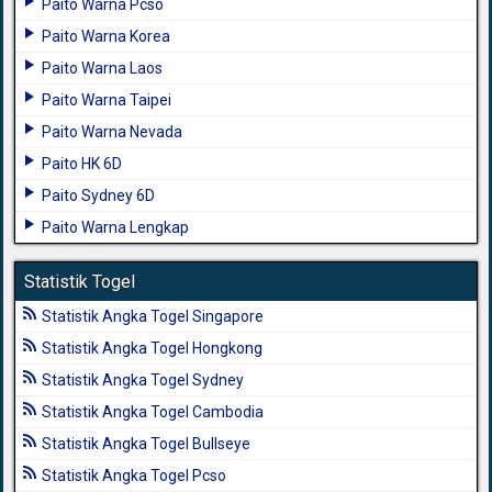
Paito Warna Pcso
Paito Warna Korea
Paito Warna Laos
Paito Warna Taipei
Paito Warna Nevada
Paito HK 6D
Paito Sydney 6D
Paito Warna Lengkap
Statistik Togel
Statistik Angka Togel Singapore
Statistik Angka Togel Hongkong
Statistik Angka Togel Sydney
Statistik Angka Togel Cambodia
Statistik Angka Togel Bullseye
Statistik Angka Togel Pcso