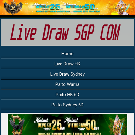
Home
Live Draw HK
Live Draw Sydney
Paito Warna
Paito HK 6D
Paito Sydney 6D