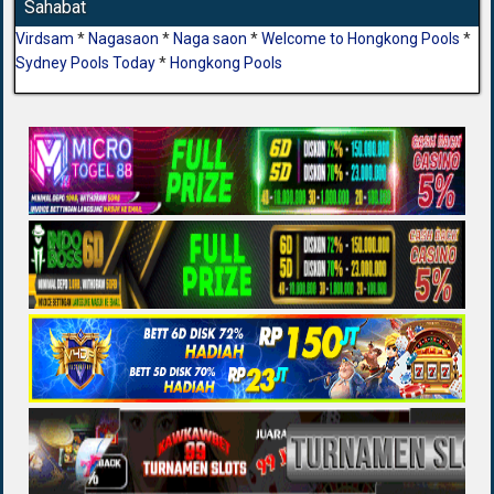
Sahabat
Virdsam
*
Nagasaon
*
Naga saon
*
Welcome to Hongkong Pools
*
Sydney Pools Today
*
Hongkong Pools