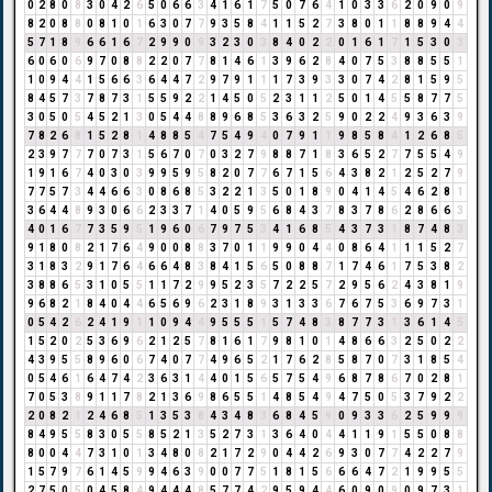
0
2
8
0
8
3
0
4
2
6
5
0
6
6
3
4
1
6
1
7
5
0
7
6
4
1
0
3
3
6
2
0
9
0
9
8
2
0
8
8
0
8
1
0
1
6
3
0
7
7
9
3
5
8
4
1
1
5
2
7
3
8
0
1
1
8
8
9
4
4
5
7
1
8
9
6
6
1
6
7
2
9
9
0
9
3
2
3
0
3
8
4
0
2
2
0
1
6
1
7
1
5
3
0
3
6
0
6
0
6
9
7
0
8
8
2
2
0
7
7
8
1
4
6
1
3
9
6
2
8
4
0
7
5
3
8
8
5
5
1
1
0
9
4
4
1
5
6
6
3
6
4
4
7
2
9
7
9
1
1
1
7
3
9
3
3
0
7
4
2
8
1
5
9
5
8
4
5
7
3
7
8
7
3
1
5
5
9
2
2
1
4
5
0
5
2
3
1
1
2
5
0
1
4
5
5
8
7
7
5
3
0
5
0
5
4
5
2
1
3
0
5
4
4
8
8
9
6
8
5
3
6
3
2
5
9
0
2
2
4
9
3
6
3
9
7
8
2
6
8
1
5
2
8
1
4
8
8
5
4
7
5
4
9
4
0
7
9
1
1
9
8
5
8
4
1
2
6
8
5
2
3
9
7
7
7
0
7
3
1
5
6
7
0
7
0
3
2
7
9
8
8
7
1
8
3
6
5
2
7
7
5
5
4
9
1
9
1
6
7
4
0
3
0
3
9
9
5
9
5
8
2
0
7
7
6
7
1
5
6
4
3
8
2
1
2
5
2
7
9
7
7
5
7
3
4
4
6
6
3
0
8
6
8
5
3
2
2
1
3
5
0
1
8
9
0
4
1
4
5
4
6
2
8
1
3
6
4
4
8
9
3
0
6
6
2
3
3
7
1
4
0
5
9
5
6
8
4
3
7
8
3
7
8
6
2
8
6
6
3
4
0
1
6
7
7
3
5
9
5
1
9
6
0
6
7
9
7
5
3
4
1
6
8
5
4
3
7
3
1
8
7
4
8
3
9
1
8
0
8
2
1
7
6
4
9
0
0
8
8
3
7
0
1
1
9
9
0
4
4
0
8
6
4
1
1
1
5
2
7
3
1
8
3
2
9
1
7
6
4
6
6
4
8
3
8
4
1
5
6
5
0
8
8
7
1
7
4
6
1
7
5
3
8
2
3
8
8
6
5
3
1
0
5
5
1
1
7
2
9
9
5
2
3
5
7
2
2
5
7
2
9
5
6
2
4
3
8
1
9
9
6
8
2
1
8
4
0
4
4
6
5
6
9
6
2
3
1
8
9
3
1
3
3
6
7
6
7
5
3
6
9
7
3
1
0
5
4
2
6
2
4
1
9
1
1
0
9
4
4
9
5
5
5
1
5
7
4
8
3
8
7
7
3
1
3
6
1
4
5
1
5
2
0
2
5
3
6
9
6
2
1
2
5
7
8
1
6
1
7
9
8
1
0
1
4
8
6
6
3
2
5
0
2
2
4
3
9
5
5
8
9
6
0
6
7
4
0
7
7
4
9
6
5
2
1
7
6
2
8
5
8
7
0
7
3
1
8
5
4
0
5
4
6
1
6
4
7
4
2
3
6
3
1
4
4
0
1
5
6
5
7
5
4
9
6
8
7
8
6
7
0
2
8
1
7
0
5
3
8
9
1
1
7
8
2
1
3
6
9
8
6
5
5
1
4
8
5
4
9
4
7
5
0
5
3
7
9
2
2
2
0
8
2
1
2
4
6
8
5
1
3
5
3
8
4
3
4
8
3
6
8
4
5
9
0
9
3
3
6
2
5
9
9
9
8
4
9
5
5
8
3
0
5
5
8
5
2
1
3
5
2
7
3
1
3
6
4
0
4
4
1
1
9
1
5
5
0
8
8
8
0
0
4
4
7
3
1
0
1
3
4
8
0
8
2
1
7
2
9
0
4
4
2
6
9
3
0
7
7
4
2
2
7
9
1
5
7
9
7
6
1
4
5
9
9
4
6
3
9
0
0
7
7
5
1
8
1
5
6
6
6
4
7
2
1
9
9
5
5
2
7
5
0
5
0
4
5
8
4
9
4
4
4
8
5
7
7
4
2
9
5
9
4
4
6
0
9
0
9
0
9
7
3
1