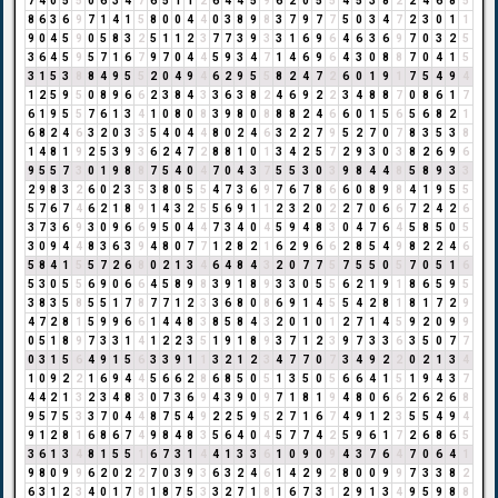
7
4
0
5
5
0
6
3
4
7
6
5
1
1
2
6
4
4
5
9
6
2
0
5
5
4
5
3
8
2
2
4
6
8
5
8
6
3
6
9
7
1
4
1
5
8
0
0
4
4
0
3
8
9
8
3
7
9
7
7
5
0
3
4
7
2
3
0
1
1
9
0
4
5
9
0
5
8
3
2
5
1
1
2
3
7
7
3
9
3
3
1
6
9
6
4
6
3
6
9
7
0
3
2
5
3
6
4
5
9
5
7
1
6
7
9
7
0
4
4
5
9
3
4
7
1
4
6
9
6
4
3
0
8
8
7
0
4
1
5
3
1
5
3
8
8
4
9
5
5
2
0
4
9
4
6
2
9
5
5
8
2
4
7
2
6
0
1
9
1
7
5
4
9
4
1
2
5
9
5
0
8
9
6
6
2
3
8
4
3
3
6
3
8
2
4
6
9
2
2
3
4
8
8
7
0
8
6
1
7
6
1
9
5
5
7
6
1
3
4
1
0
8
0
8
3
9
8
0
8
8
8
2
4
6
6
0
1
5
6
5
6
8
2
1
6
8
2
4
6
3
2
0
3
3
5
4
0
4
4
8
0
2
4
6
3
2
2
7
9
5
2
7
0
7
8
3
5
3
8
1
4
8
1
9
2
5
3
9
3
6
2
4
7
2
8
8
1
0
1
3
4
2
5
7
2
9
3
0
3
8
2
6
9
6
9
5
5
7
3
0
1
9
8
8
7
5
4
0
4
7
0
4
3
7
5
5
3
0
3
9
8
4
4
8
5
8
9
3
3
2
9
8
3
2
6
0
2
3
5
3
8
0
5
5
4
7
3
6
9
7
6
7
8
6
6
0
8
9
8
4
1
9
5
5
5
7
6
7
4
6
2
1
8
9
1
4
3
2
5
5
6
9
1
1
2
3
2
0
2
2
7
0
6
6
7
2
4
2
6
3
7
3
6
9
3
0
9
6
6
9
5
0
4
4
7
3
4
0
4
5
9
4
8
3
0
4
7
6
4
5
8
5
0
5
3
0
9
4
4
8
3
6
3
9
4
8
0
7
7
1
2
8
2
1
6
2
9
6
6
2
8
5
4
9
8
2
2
4
6
5
8
4
1
5
5
7
2
6
8
0
2
1
3
4
6
4
8
4
3
2
0
7
7
5
7
5
5
0
5
7
0
5
1
6
5
3
0
5
5
6
9
0
6
6
4
5
8
9
8
3
9
1
8
9
3
3
0
5
5
6
2
1
9
1
8
6
5
9
5
3
8
3
5
8
5
5
1
7
8
7
7
1
2
3
3
6
8
0
8
6
9
1
4
5
5
4
2
8
1
8
1
7
2
9
4
7
2
8
1
5
9
9
6
6
1
4
4
8
3
8
5
8
4
3
2
0
1
0
1
2
7
1
4
5
9
2
0
9
9
0
5
1
8
9
7
3
3
1
4
1
2
2
3
5
1
9
1
8
9
3
7
1
2
3
9
7
3
3
6
3
5
0
7
7
0
3
1
5
6
4
9
1
5
6
3
3
9
1
1
3
2
1
2
3
4
7
7
0
7
3
4
9
2
2
0
2
1
3
4
1
0
9
2
2
1
6
9
4
4
5
6
6
2
8
6
8
5
0
5
1
3
5
0
5
6
6
4
1
5
1
9
4
3
7
4
4
2
1
3
2
3
4
8
3
0
7
3
6
9
4
3
9
0
9
7
1
8
1
9
4
8
0
6
6
2
6
2
6
8
9
5
7
5
3
3
7
0
4
4
8
7
5
4
9
2
2
5
9
5
2
7
1
6
7
4
9
1
2
3
5
5
4
9
4
9
1
2
8
1
6
8
6
7
4
9
8
4
8
3
5
6
4
0
4
5
7
7
4
2
5
9
6
1
7
2
6
8
6
5
3
6
1
3
4
8
1
5
5
1
6
7
3
1
4
4
1
3
3
6
1
0
9
0
9
4
3
7
6
4
7
0
6
4
1
9
8
0
9
9
6
2
0
2
2
7
0
3
9
3
6
3
2
4
6
1
4
2
9
2
8
0
0
9
9
7
3
3
8
2
6
3
1
2
3
4
0
1
7
8
1
8
7
5
3
3
2
7
1
8
1
6
7
3
1
2
9
1
3
4
9
5
9
8
8