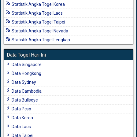
Statistik Angka Togel Korea
Statistik Angka Togel Laos
Statistik Angka Togel Taipei
Statistik Angka Togel Nevada
Statistik Angka Togel Lengkap
Data Togel Hari Ini
Data Singapore
Data Hongkong
Data Sydney
Data Cambodia
Data Bullseye
Data Pcso
Data Korea
Data Laos
Data Taipei